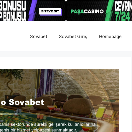
Sovabet
Sovabet Giriş
Homepage