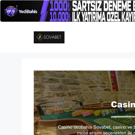
İçeriğe
atla