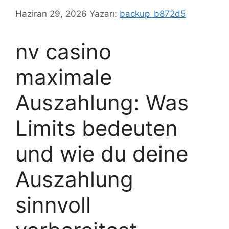
Haziran 29, 2026
Yazarı:
backup_b872d5
nv casino
maximale
Auszahlung: Was
Limits bedeuten
und wie du deine
Auszahlung
sinnvoll