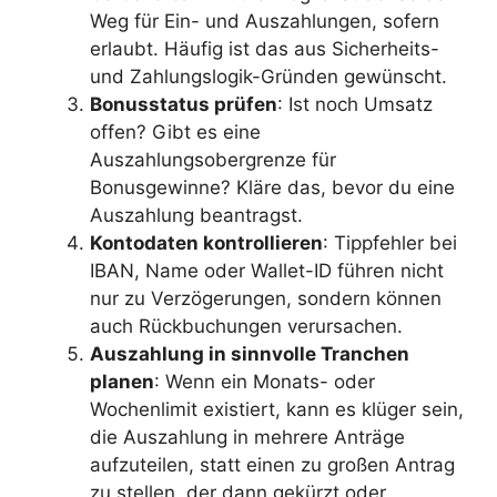
Weg für Ein- und Auszahlungen, sofern
erlaubt. Häufig ist das aus Sicherheits-
und Zahlungslogik-Gründen gewünscht.
Bonusstatus prüfen
: Ist noch Umsatz
offen? Gibt es eine
Auszahlungsobergrenze für
Bonusgewinne? Kläre das, bevor du eine
Auszahlung beantragst.
Kontodaten kontrollieren
: Tippfehler bei
IBAN, Name oder Wallet-ID führen nicht
nur zu Verzögerungen, sondern können
auch Rückbuchungen verursachen.
Auszahlung in sinnvolle Tranchen
planen
: Wenn ein Monats- oder
Wochenlimit existiert, kann es klüger sein,
die Auszahlung in mehrere Anträge
aufzuteilen, statt einen zu großen Antrag
zu stellen, der dann gekürzt oder