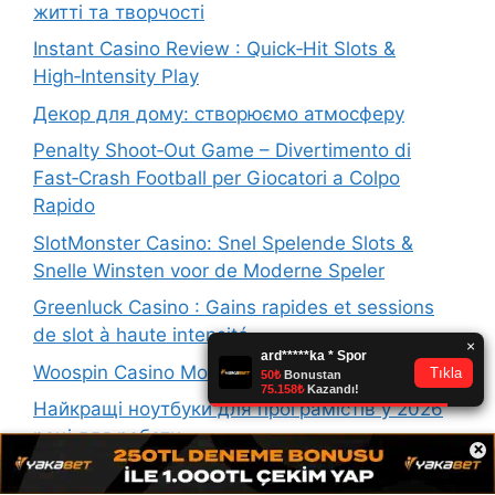
житті та творчості
Instant Casino Review : Quick‑Hit Slots &
High‑Intensity Play
Декор для дому: створюємо атмосферу
Penalty Shoot‑Out Game – Divertimento di
Fast‑Crash Football per Giocatori a Colpo
Rapido
SlotMonster Casino: Snel Spelende Slots &
Snelle Winsten voor de Moderne Speler
Greenluck Casino : Gains rapides et sessions
de slot à haute intensité
Woospin Casino Mobile: Quick Wins on the Go
Найкращі ноутбуки для програмістів у 2026
році для роботи
×
Способи захисту від фішингових атак у