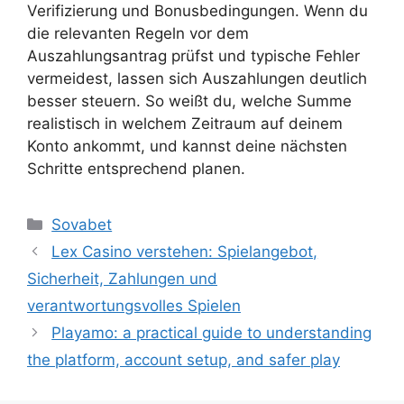
Verifizierung und Bonusbedingungen. Wenn du
die relevanten Regeln vor dem
Auszahlungsantrag prüfst und typische Fehler
vermeidest, lassen sich Auszahlungen deutlich
besser steuern. So weißt du, welche Summe
realistisch in welchem Zeitraum auf deinem
Konto ankommt, und kannst deine nächsten
Schritte entsprechend planen.
Kategoriler
Sovabet
Yazı
Lex Casino verstehen: Spielangebot,
dolaşımı
Sicherheit, Zahlungen und
verantwortungsvolles Spielen
Playamo: a practical guide to understanding
the platform, account setup, and safer play