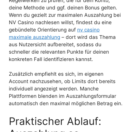
Regelwerken zu prüfen, die für dein Konto,
deine Methode und ggf. deinen Bonus gelten.
Wenn du gezielt zur maximalen Auszahlung bei
NV Casino nachlesen willst, findest du eine
gebündelte Orientierung auf
nv casino
maximale auszahlung
– dort wird das Thema
aus Nutzersicht aufbereitet, sodass du
schneller die relevanten Punkte für deinen
konkreten Fall identifizieren kannst.
Zusätzlich empfiehlt es sich, im eigenen
Account nachzusehen, ob Limits dort bereits
individuell angezeigt werden. Manche
Plattformen blenden im Auszahlungsformular
automatisch den maximal möglichen Betrag ein.
Praktischer Ablauf: