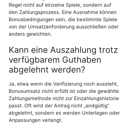
Regel nicht auf einzelne Spiele, sondern auf
den Zahlungsprozess. Eine Ausnahme können
Bonusbedingungen sein, die bestimmte Spiele
von der Umsatzanforderung ausschließen oder
anders gewichten.
Kann eine Auszahlung trotz
verfügbarem Guthaben
abgelehnt werden?
Ja, etwa wenn die Verifizierung noch aussteht,
Bonusumsatz nicht erfüllt ist oder die gewählte
Zahlungsmethode nicht zur Einzahlungshistorie
passt. Oft wird der Antrag nicht „endgültig“
abgelehnt, sondern es werden Unterlagen oder
Anpassungen verlangt.