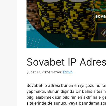
Sovabet IP Adres
Şubat 17, 2024
Yazarı:
admin
Sovabet ip adresi bunun en iyi çözümü far
yapmaktır. Bunun dışında bir bahis sitesi
bilgi alabilmek için bildirimleri aktif hale 
sitelerinde de sunucu veya barındırma soru