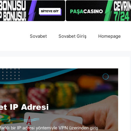
Sovabet
Sovabet Giriş
Homepage