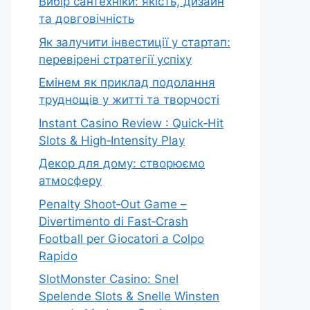
Вибір сантехніки: якість, дизайн
та довговічність
Як залучити інвестиції у стартап:
перевірені стратегії успіху
Емінем як приклад подолання
труднощів у житті та творчості
Instant Casino Review : Quick‑Hit
Slots & High‑Intensity Play
Декор для дому: створюємо
атмосферу
Penalty Shoot‑Out Game –
Divertimento di Fast‑Crash
Football per Giocatori a Colpo
Rapido
SlotMonster Casino: Snel
Spelende Slots & Snelle Winsten