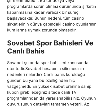
şifrelenmektedir. Bu tür dosya veya
programlarda sorun olması durumunda şirketin
kapanmasına kadar varacak bir süreç
başlayacaktır. Bunun nedeni, tüm casino
şirketlerinin dünya çapındaki casino oyunlarının
kurallarına uymak zorunda olmasıdır.
Sovabet Spor Bahisleri Ve
Canlı Bahis
Sovabet şu anda spor bahisleri konusunda
otoritedir.Sovabet hesabının silinmesinin
nedenleri nelerdir? Canlı bahis kurulduğu
günden bu yana bu özelliğinden hiç
vazgeçmedi. En yüksek isabet oranına sahip
kupon girebileceğiniz sitede canlı TV
programlarından da yararlanabilirsiniz. Oyunun
duyurusunun detayları tamamen yeterli. Az