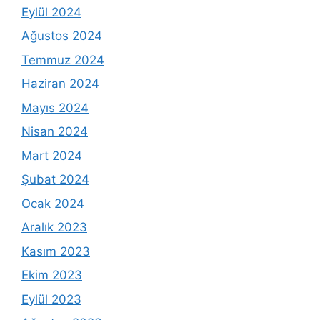
Eylül 2024
Ağustos 2024
Temmuz 2024
Haziran 2024
Mayıs 2024
Nisan 2024
Mart 2024
Şubat 2024
Ocak 2024
Aralık 2023
Kasım 2023
Ekim 2023
Eylül 2023