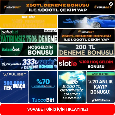
×
SOVABET GİRİŞ İÇİN TIKLAYINIZ!