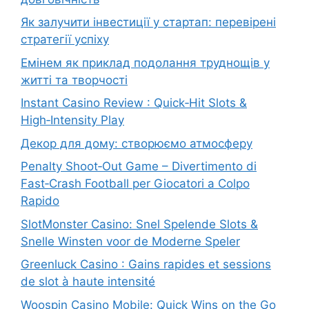
Як залучити інвестиції у стартап: перевірені
стратегії успіху
Емінем як приклад подолання труднощів у
житті та творчості
Instant Casino Review : Quick‑Hit Slots &
High‑Intensity Play
Декор для дому: створюємо атмосферу
Penalty Shoot‑Out Game – Divertimento di
Fast‑Crash Football per Giocatori a Colpo
Rapido
SlotMonster Casino: Snel Spelende Slots &
Snelle Winsten voor de Moderne Speler
Greenluck Casino : Gains rapides et sessions
de slot à haute intensité
Woospin Casino Mobile: Quick Wins on the Go