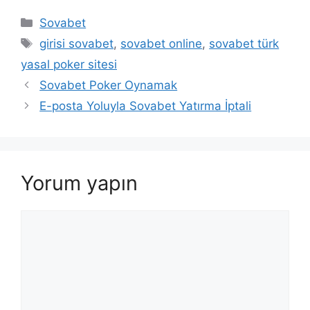
Kategoriler
Sovabet
Etiketler
girisi sovabet
,
sovabet online
,
sovabet türk
yasal poker sitesi
Yazı
Sovabet Poker Oynamak
dolaşımı
E-posta Yoluyla Sovabet Yatırma İptali
Yorum yapın
Yorum