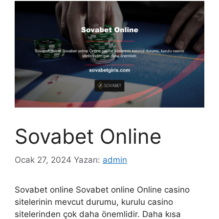
Sovabet Online
Ocak 27, 2024
Yazarı:
admin
Sovabet online Sovabet online Online casino
sitelerinin mevcut durumu, kurulu casino
sitelerinden çok daha önemlidir. Daha kısa