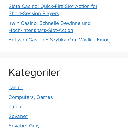
Slota Casino: Quick‑Fire Slot Action for
Short‑Session Players
Irwin Casino: Schnelle Gewinne und
Hoch‑Intensitäts‑Slot‑Action
Betsson Casino – Szybka Gra, Wielkie Emocje
Kategoriler
casino
Computers, Games
public
Sovabet
Sovabet Giriş