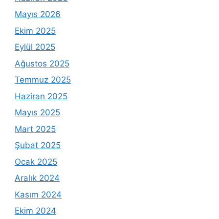
Mayıs 2026
Ekim 2025
Eylül 2025
Ağustos 2025
Temmuz 2025
Haziran 2025
Mayıs 2025
Mart 2025
Şubat 2025
Ocak 2025
Aralık 2024
Kasım 2024
Ekim 2024