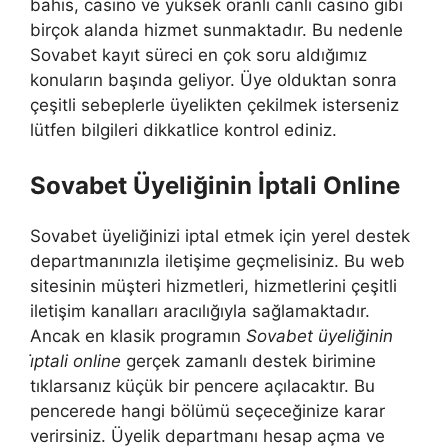
bahis, casino ve yüksek oranlı canlı casino gibi
birçok alanda hizmet sunmaktadır. Bu nedenle
Sovabet kayıt süreci en çok soru aldığımız
konuların başında geliyor. Üye olduktan sonra
çeşitli sebeplerle üyelikten çekilmek isterseniz
lütfen bilgileri dikkatlice kontrol ediniz.
Sovabet Üyeliğinin İptali Online
Sovabet üyeliğinizi iptal etmek için yerel destek
departmanınızla iletişime geçmelisiniz. Bu web
sitesinin müşteri hizmetleri, hizmetlerini çeşitli
iletişim kanalları aracılığıyla sağlamaktadır.
Ancak en klasik programın
Sovabet üyeliğinin
i̇ptali online
gerçek zamanlı destek birimine
tıklarsanız küçük bir pencere açılacaktır. Bu
pencerede hangi bölümü seçeceğinize karar
verirsiniz. Üyelik departmanı hesap açma ve