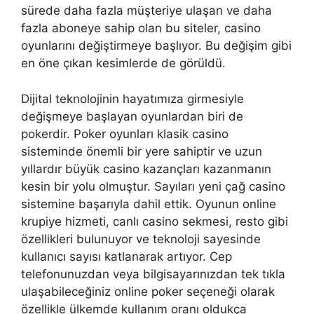
sürede daha fazla müşteriye ulaşan ve daha
fazla aboneye sahip olan bu siteler, casino
oyunlarını değiştirmeye başlıyor. Bu değişim gibi
en öne çıkan kesimlerde de görüldü.
Dijital teknolojinin hayatımıza girmesiyle
değişmeye başlayan oyunlardan biri de
pokerdir. Poker oyunları klasik casino
sisteminde önemli bir yere sahiptir ve uzun
yıllardır büyük casino kazançları kazanmanın
kesin bir yolu olmuştur. Sayıları yeni çağ casino
sistemine başarıyla dahil ettik. Oyunun online
krupiye hizmeti, canlı casino sekmesi, resto gibi
özellikleri bulunuyor ve teknoloji sayesinde
kullanıcı sayısı katlanarak artıyor. Cep
telefonunuzdan veya bilgisayarınızdan tek tıkla
ulaşabileceğiniz online poker seçeneği olarak
özellikle ülkemde kullanım oranı oldukça