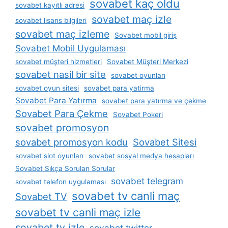
sovabet kaç oldu
sovabet kayıtlı adresi
sovabet maç izle
sovabet lisans bilgileri
sovabet maç izleme
Sovabet mobil giriş
Sovabet Mobil Uygulaması
sovabet müşteri hizmetleri
Sovabet Müşteri Merkezi
sovabet nasil bir site
sovabet oyunları
sovabet oyun sitesi
sovabet para yatirma
Sovabet Para Yatırma
sovabet para yatırma ve çekme
Sovabet Para Çekme
Sovabet Pokeri
sovabet promosyon
sovabet promosyon kodu
Sovabet Sitesi
sovabet slot oyunları
sovabet sosyal medya hesapları
Sovabet Sıkça Sorulan Sorular
sovabet telegram
sovabet telefon uygulaması
sovabet tv canli maç
Sovabet TV
sovabet tv canli maç izle
sovabet tv izle
sovabet twitter