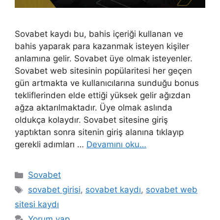
Sovabet kaydı bu, bahis içeriği kullanan ve
bahis yaparak para kazanmak isteyen kişiler
anlamına gelir. Sovabet üye olmak isteyenler.
Sovabet web sitesinin popülaritesi her geçen
gün artmakta ve kullanıcılarına sunduğu bonus
tekliflerinden elde ettiği yüksek gelir ağızdan
ağza aktarılmaktadır. Üye olmak aslında
oldukça kolaydır. Sovabet sitesine giriş
yaptıktan sonra sitenin giriş alanına tıklayıp
gerekli adımları …
Devamını oku…
Kategoriler
Sovabet
Etiketler
sovabet girisi
,
sovabet kaydı
,
sovabet web
sitesi kaydı
Yorum yap