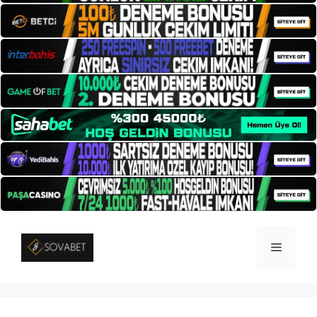
İçeriğe
atla
Menü