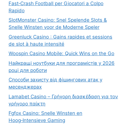
Fast‑Crash Football per Giocatori a Colpo
Rapido
SlotMonster Casino: Snel Spelende Slots &
Snelle Winsten voor de Moderne Speler
Greenluck Casino : Gains rapides et sessions
de slot à haute intensité
Woospin Casino Mobile: Quick Wins on the Go
Найкращі ноутбуки для програмістів у 2026
році для роботи
Способи захисту від фішингових атак у
месенджерах
Lamabet Casino – Γρήγορη διασκέδαση για τον
γρήγορο παίκτη
Fgfox Casino: Snelle Winsten en
Hoog‑Intensieve Gaming