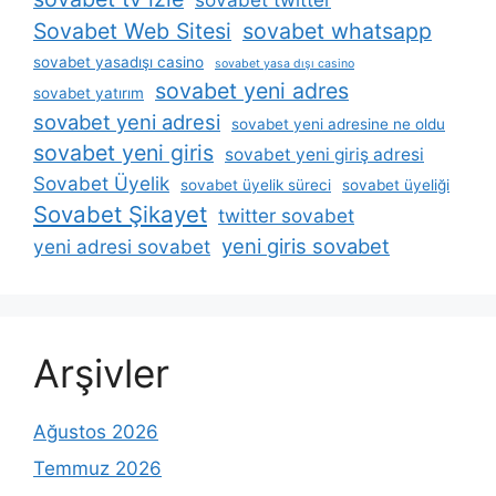
Sovabet Web Sitesi
sovabet whatsapp
sovabet yasadışı casino
sovabet yasa dışı casino
sovabet yeni adres
sovabet yatırım
sovabet yeni adresi
sovabet yeni adresine ne oldu
sovabet yeni giris
sovabet yeni giriş adresi
Sovabet Üyelik
sovabet üyelik süreci
sovabet üyeliği
Sovabet Şikayet
twitter sovabet
yeni giris sovabet
yeni adresi sovabet
Arşivler
Ağustos 2026
Temmuz 2026