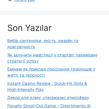
Son Yazılar
Вибір сантехніки: якість, дизайн та
довговічність
Як залучити інвестиції у стартап: перевірені
стратегії успіху
Емінем як приклад подолання труднощів у
житті та творчості
Instant Casino Review : Quick‑Hit Slots &
High‑Intensity Play
Декор для дому: створюємо атмосферу
Penalty Shoot‑Out Game – Divertimento di