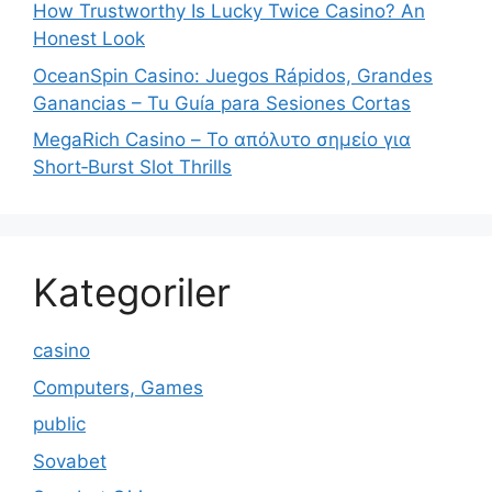
How Trustworthy Is Lucky Twice Casino? An
Honest Look
OceanSpin Casino: Juegos Rápidos, Grandes
Ganancias – Tu Guía para Sesiones Cortas
MegaRich Casino – Το απόλυτο σημείο για
Short‑Burst Slot Thrills
Kategoriler
casino
Computers, Games
public
Sovabet