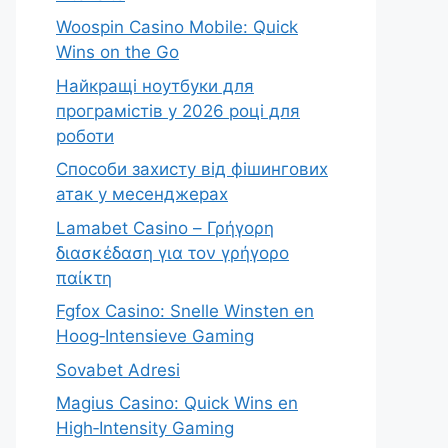
Woospin Casino Mobile: Quick
Wins on the Go
Найкращі ноутбуки для
програмістів у 2026 році для
роботи
Способи захисту від фішингових
атак у месенджерах
Lamabet Casino – Γρήγορη
διασκέδαση για τον γρήγορο
παίκτη
Fgfox Casino: Snelle Winsten en
Hoog‑Intensieve Gaming
Sovabet Adresi
Magius Casino: Quick Wins en
High‑Intensity Gaming