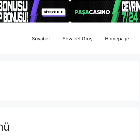
Sovabet
Sovabet Giriş
Homepage
mü