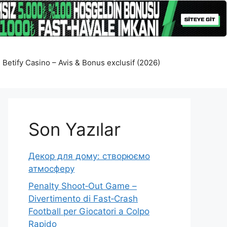
Betify Casino – Avis & Bonus exclusif (2026)
Son Yazılar
Декор для дому: створюємо
атмосферу
Penalty Shoot‑Out Game –
Divertimento di Fast‑Crash
Football per Giocatori a Colpo
Rapido