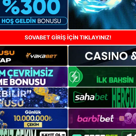
SOVABET GİRİŞ İÇİN TIKLAYINIZ!