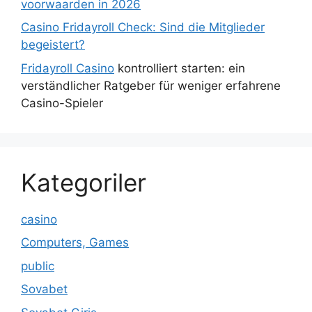
voorwaarden in 2026
Casino Fridayroll Check: Sind die Mitglieder
begeistert?
Fridayroll Casino
kontrolliert starten: ein
verständlicher Ratgeber für weniger erfahrene
Casino-Spieler
Kategoriler
casino
Computers, Games
public
Sovabet