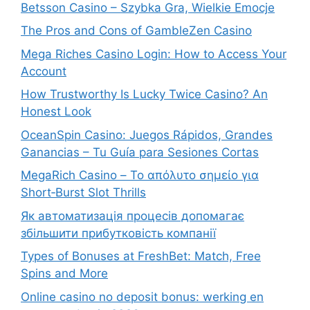
Betsson Casino – Szybka Gra, Wielkie Emocje
The Pros and Cons of GambleZen Casino
Mega Riches Casino Login: How to Access Your
Account
How Trustworthy Is Lucky Twice Casino? An
Honest Look
OceanSpin Casino: Juegos Rápidos, Grandes
Ganancias – Tu Guía para Sesiones Cortas
MegaRich Casino – Το απόλυτο σημείο για
Short‑Burst Slot Thrills
Як автоматизація процесів допомагає
збільшити прибутковість компанії
Types of Bonuses at FreshBet: Match, Free
Spins and More
Online casino no deposit bonus: werking en