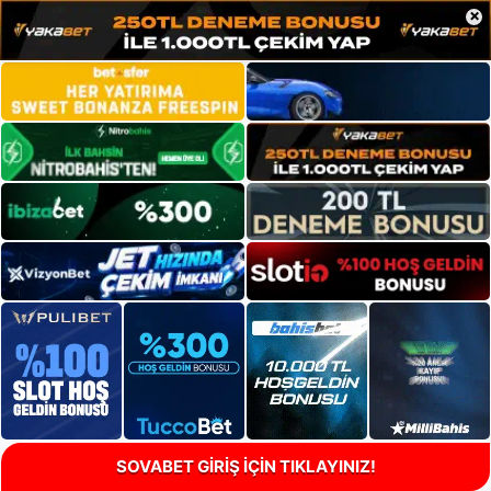
×
SOVABET GİRİŞ İÇİN TIKLAYINIZ!