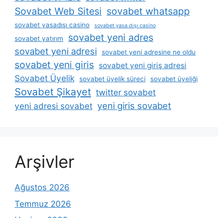
Sovabet Web Sitesi
sovabet whatsapp
sovabet yasadışı casino
sovabet yasa dışı casino
sovabet yeni adres
sovabet yatırım
sovabet yeni adresi
sovabet yeni adresine ne oldu
sovabet yeni giris
sovabet yeni giriş adresi
Sovabet Üyelik
sovabet üyelik süreci
sovabet üyeliği
Sovabet Şikayet
twitter sovabet
yeni giris sovabet
yeni adresi sovabet
Arşivler
Ağustos 2026
Temmuz 2026