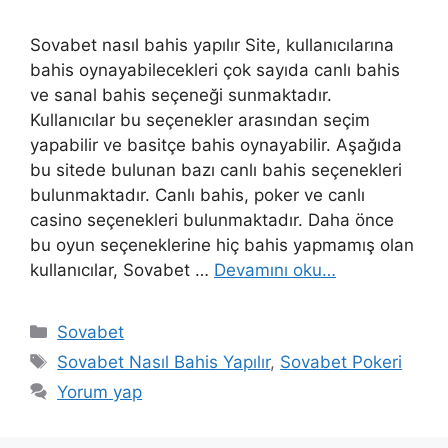
Sovabet nasıl bahis yapılır Site, kullanıcılarına
bahis oynayabilecekleri çok sayıda canlı bahis
ve sanal bahis seçeneği sunmaktadır.
Kullanıcılar bu seçenekler arasından seçim
yapabilir ve basitçe bahis oynayabilir. Aşağıda
bu sitede bulunan bazı canlı bahis seçenekleri
bulunmaktadır. Canlı bahis, poker ve canlı
casino seçenekleri bulunmaktadır. Daha önce
bu oyun seçeneklerine hiç bahis yapmamış olan
kullanıcılar, Sovabet …
Devamını oku…
Kategoriler
Sovabet
Etiketler
Sovabet Nasıl Bahis Yapılır
,
Sovabet Pokeri
Yorum yap