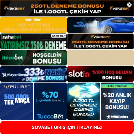
×
SOVABET GİRİŞ İÇİN TIKLAYINIZ!