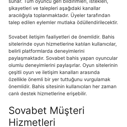
sunar. Tüm oyuncu geri bildirimleri, istekleri,
şikayetleri ve talepleri aşağıdaki kanallar
aracılığıyla toplanmaktadır. Üyeler tarafından
talep edilen eylemler mutlaka ödüllendirilecektir.
Sovabet iletişim faaliyetleri de önemlidir. Bahis
sitelerinde oyun hizmetlerine katılan kullanıcılar,
belirli platformlarda deneyimlerini
paylaşmaktadır. Sovabet bahis yapan oyuncular
olumlu deneyimlerini paylaşırlar. Oyun sitelerinin
çeşitli oyun ve iletişim kanalları arasında
özellikle önemli bir yer tuttuğunu vurgulamak
önemlidir. Bahis sitesinin kullanıcıları her zaman
canlı destek hizmetlerine erişebilir.
Sovabet Müşteri
Hizmetleri