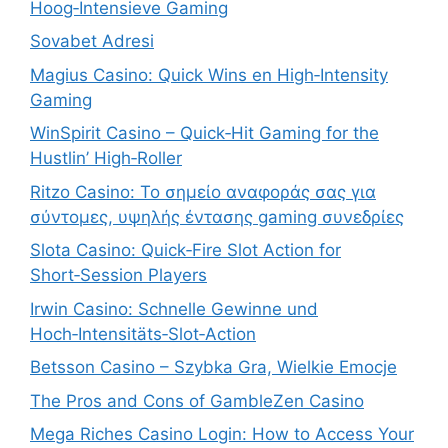
Hoog‑Intensieve Gaming
Sovabet Adresi
Magius Casino: Quick Wins en High‑Intensity
Gaming
WinSpirit Casino – Quick‑Hit Gaming for the
Hustlin’ High‑Roller
Ritzo Casino: Το σημείο αναφοράς σας για
σύντομες, υψηλής έντασης gaming συνεδρίες
Slota Casino: Quick‑Fire Slot Action for
Short‑Session Players
Irwin Casino: Schnelle Gewinne und
Hoch‑Intensitäts‑Slot‑Action
Betsson Casino – Szybka Gra, Wielkie Emocje
The Pros and Cons of GambleZen Casino
Mega Riches Casino Login: How to Access Your