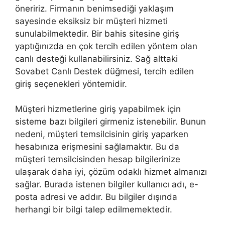
öneririz. Firmanın benimsediği yaklaşım
sayesinde eksiksiz bir müşteri hizmeti
sunulabilmektedir. Bir bahis sitesine giriş
yaptığınızda en çok tercih edilen yöntem olan
canlı desteği kullanabilirsiniz. Sağ alttaki
Sovabet Canlı Destek düğmesi, tercih edilen
giriş seçenekleri yöntemidir.
Müşteri hizmetlerine giriş yapabilmek için
sisteme bazı bilgileri girmeniz istenebilir. Bunun
nedeni, müşteri temsilcisinin giriş yaparken
hesabınıza erişmesini sağlamaktır. Bu da
müşteri temsilcisinden hesap bilgilerinize
ulaşarak daha iyi, çözüm odaklı hizmet almanızı
sağlar. Burada istenen bilgiler kullanıcı adı, e-
posta adresi ve addır. Bu bilgiler dışında
herhangi bir bilgi talep edilmemektedir.