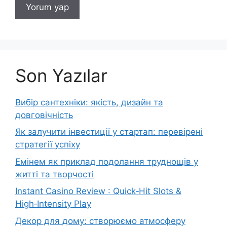
Son Yazılar
Вибір сантехніки: якість, дизайн та
довговічність
Як залучити інвестиції у стартап: перевірені
стратегії успіху
Емінем як приклад подолання труднощів у
житті та творчості
Instant Casino Review : Quick‑Hit Slots &
High‑Intensity Play
Декор для дому: створюємо атмосферу