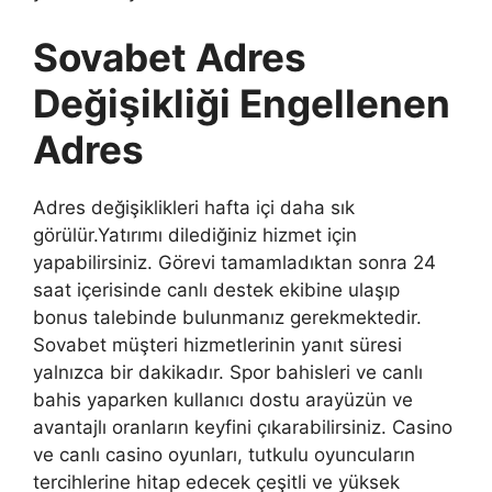
Sovabet Adres
Değişikliği Engellenen
Adres
Adres değişiklikleri hafta içi daha sık
görülür.Yatırımı dilediğiniz hizmet için
yapabilirsiniz. Görevi tamamladıktan sonra 24
saat içerisinde canlı destek ekibine ulaşıp
bonus talebinde bulunmanız gerekmektedir.
Sovabet müşteri hizmetlerinin yanıt süresi
yalnızca bir dakikadır. Spor bahisleri ve canlı
bahis yaparken kullanıcı dostu arayüzün ve
avantajlı oranların keyfini çıkarabilirsiniz. Casino
ve canlı casino oyunları, tutkulu oyuncuların
tercihlerine hitap edecek çeşitli ve yüksek