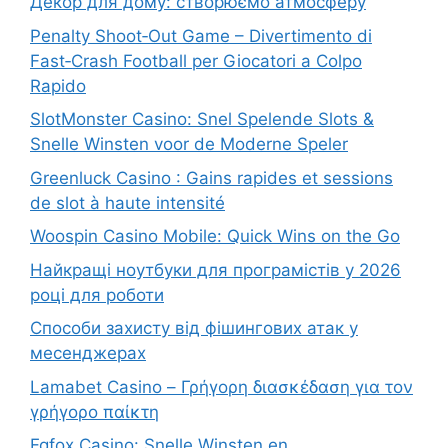
Декор для дому: створюємо атмосферу
Penalty Shoot‑Out Game – Divertimento di
Fast‑Crash Football per Giocatori a Colpo
Rapido
SlotMonster Casino: Snel Spelende Slots &
Snelle Winsten voor de Moderne Speler
Greenluck Casino : Gains rapides et sessions
de slot à haute intensité
Woospin Casino Mobile: Quick Wins on the Go
Найкращі ноутбуки для програмістів у 2026
році для роботи
Способи захисту від фішингових атак у
месенджерах
Lamabet Casino – Γρήγορη διασκέδαση για τον
γρήγορο παίκτη
Fgfox Casino: Snelle Winsten en