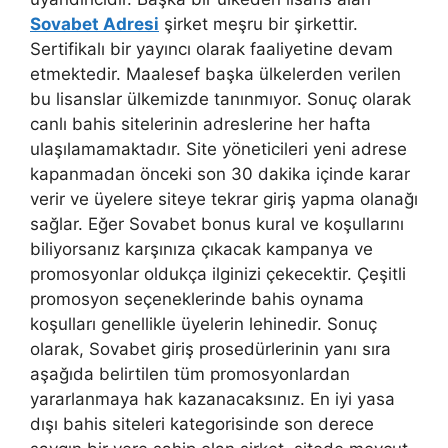
Sovabet Adresi
şirket meşru bir şirkettir.
Sertifikalı bir yayıncı olarak faaliyetine devam
etmektedir. Maalesef başka ülkelerden verilen
bu lisanslar ülkemizde tanınmıyor. Sonuç olarak
canlı bahis sitelerinin adreslerine her hafta
ulaşılamamaktadır. Site yöneticileri yeni adrese
kapanmadan önceki son 30 dakika içinde karar
verir ve üyelere siteye tekrar giriş yapma olanağı
sağlar. Eğer Sovabet bonus kural ve koşullarını
biliyorsanız karşınıza çıkacak kampanya ve
promosyonlar oldukça ilginizi çekecektir. Çeşitli
promosyon seçeneklerinde bahis oynama
koşulları genellikle üyelerin lehinedir. Sonuç
olarak, Sovabet giriş prosedürlerinin yanı sıra
aşağıda belirtilen tüm promosyonlardan
yararlanmaya hak kazanacaksınız. En iyi yasa
dışı bahis siteleri kategorisinde son derece