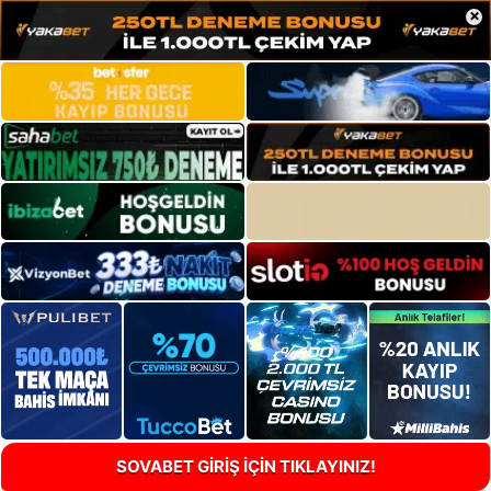
×
SOVABET GİRİŞ İÇİN TIKLAYINIZ!