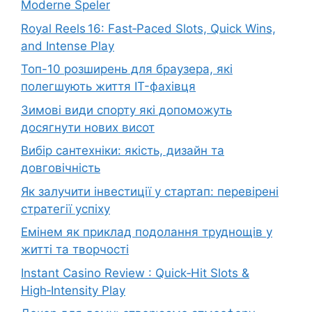
Moderne Speler
Royal Reels 16: Fast‑Paced Slots, Quick Wins,
and Intense Play
Топ-10 розширень для браузера, які
полегшують життя IT-фахівця
Зимові види спорту які допоможуть
досягнути нових висот
Вибір сантехніки: якість, дизайн та
довговічність
Як залучити інвестиції у стартап: перевірені
стратегії успіху
Емінем як приклад подолання труднощів у
житті та творчості
Instant Casino Review : Quick‑Hit Slots &
High‑Intensity Play