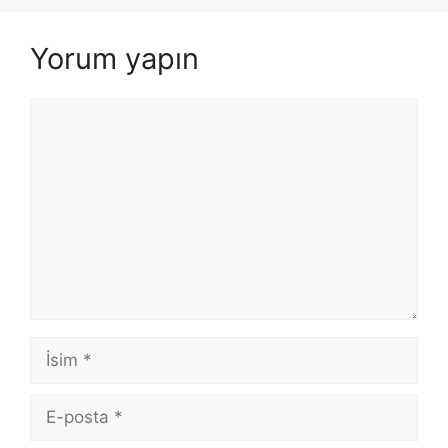
Yorum yapın
Yorum
İsim
E-
posta