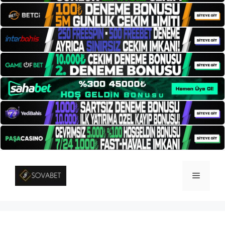
İçeriğe
atla
Menü