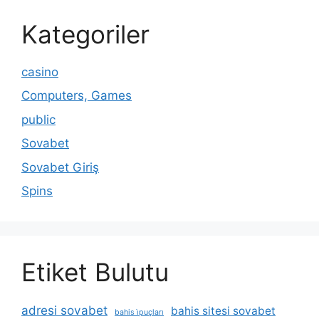
Kategoriler
casino
Computers, Games
public
Sovabet
Sovabet Giriş
Spins
Etiket Bulutu
adresi sovabet
bahis sitesi sovabet
bahis i̇puçları