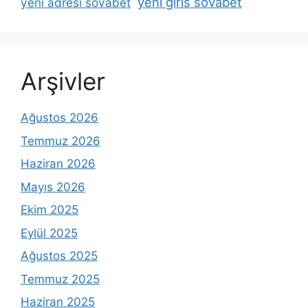
yeni giris sovabet
yeni adresi sovabet
Arşivler
Ağustos 2026
Temmuz 2026
Haziran 2026
Mayıs 2026
Ekim 2025
Eylül 2025
Ağustos 2025
Temmuz 2025
Haziran 2025