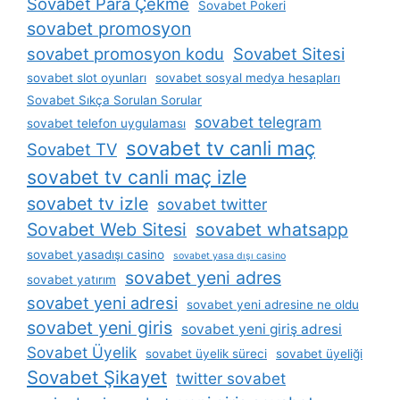
Sovabet Para Çekme
Sovabet Pokeri
sovabet promosyon
sovabet promosyon kodu
Sovabet Sitesi
sovabet slot oyunları
sovabet sosyal medya hesapları
Sovabet Sıkça Sorulan Sorular
sovabet telegram
sovabet telefon uygulaması
sovabet tv canli maç
Sovabet TV
sovabet tv canli maç izle
sovabet tv izle
sovabet twitter
Sovabet Web Sitesi
sovabet whatsapp
sovabet yasadışı casino
sovabet yasa dışı casino
sovabet yeni adres
sovabet yatırım
sovabet yeni adresi
sovabet yeni adresine ne oldu
sovabet yeni giris
sovabet yeni giriş adresi
Sovabet Üyelik
sovabet üyelik süreci
sovabet üyeliği
Sovabet Şikayet
twitter sovabet