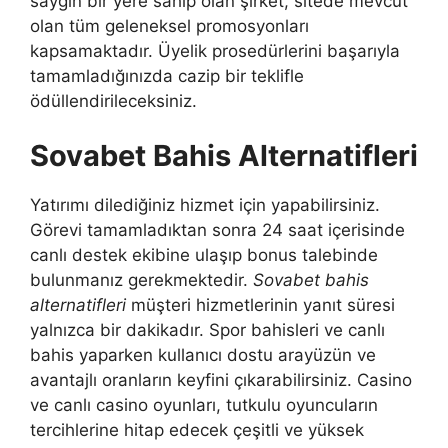
saygın bir yere sahip olan şirket, sitede mevcut
olan tüm geleneksel promosyonları
kapsamaktadır. Üyelik prosedürlerini başarıyla
tamamladığınızda cazip bir teklifle
ödüllendirileceksiniz.
Sovabet Bahis Alternatifleri
Yatırımı dilediğiniz hizmet için yapabilirsiniz.
Görevi tamamladıktan sonra 24 saat içerisinde
canlı destek ekibine ulaşıp bonus talebinde
bulunmanız gerekmektedir.
Sovabet bahis
alternatifleri
müşteri hizmetlerinin yanıt süresi
yalnızca bir dakikadır. Spor bahisleri ve canlı
bahis yaparken kullanıcı dostu arayüzün ve
avantajlı oranların keyfini çıkarabilirsiniz. Casino
ve canlı casino oyunları, tutkulu oyuncuların
tercihlerine hitap edecek çeşitli ve yüksek