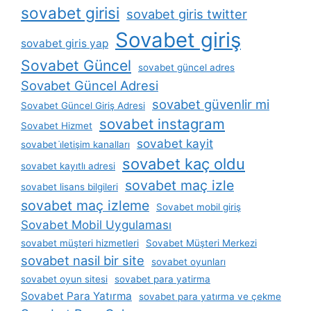
sovabet girisi
sovabet giris twitter
Sovabet giriş
sovabet giris yap
Sovabet Güncel
sovabet güncel adres
Sovabet Güncel Adresi
sovabet güvenlir mi
Sovabet Güncel Giriş Adresi
sovabet instagram
Sovabet Hizmet
sovabet kayit
sovabet i̇letişim kanalları
sovabet kaç oldu
sovabet kayıtlı adresi
sovabet maç izle
sovabet lisans bilgileri
sovabet maç izleme
Sovabet mobil giriş
Sovabet Mobil Uygulaması
sovabet müşteri hizmetleri
Sovabet Müşteri Merkezi
sovabet nasil bir site
sovabet oyunları
sovabet oyun sitesi
sovabet para yatirma
Sovabet Para Yatırma
sovabet para yatırma ve çekme