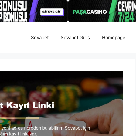
Sovabet
Sovabet Giriş
Homepage