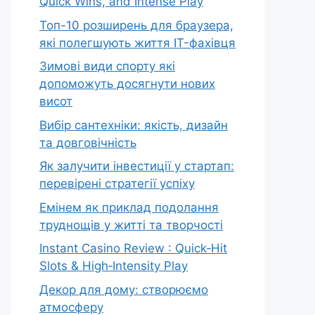
Quick Wins, and Intense Play
Топ-10 розширень для браузера,
які полегшують життя IT-фахівця
Зимові види спорту які
допоможуть досягнути нових
висот
Вибір сантехніки: якість, дизайн
та довговічність
Як залучити інвестиції у стартап:
перевірені стратегії успіху
Емінем як приклад подолання
труднощів у житті та творчості
Instant Casino Review : Quick‑Hit
Slots & High‑Intensity Play
Декор для дому: створюємо
атмосферу