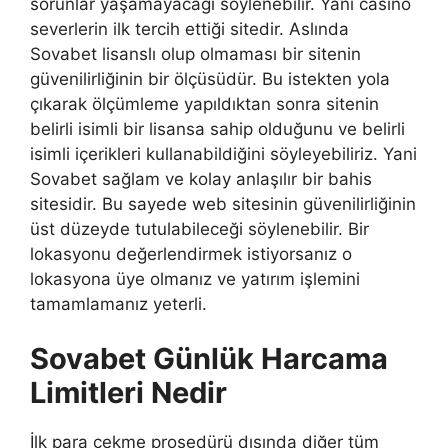
sorunlar yaşamayacağı söylenebilir. Yani casino
severlerin ilk tercih ettiği sitedir. Aslında
Sovabet lisanslı olup olmaması bir sitenin
güvenilirliğinin bir ölçüsüdür. Bu istekten yola
çıkarak ölçümleme yapıldıktan sonra sitenin
belirli isimli bir lisansa sahip olduğunu ve belirli
isimli içerikleri kullanabildiğini söyleyebiliriz. Yani
Sovabet sağlam ve kolay anlaşılır bir bahis
sitesidir. Bu sayede web sitesinin güvenilirliğinin
üst düzeyde tutulabileceği söylenebilir. Bir
lokasyonu değerlendirmek istiyorsanız o
lokasyona üye olmanız ve yatırım işlemini
tamamlamanız yeterli.
Sovabet Günlük Harcama
Limitleri Nedir
İlk para çekme prosedürü dışında diğer tüm