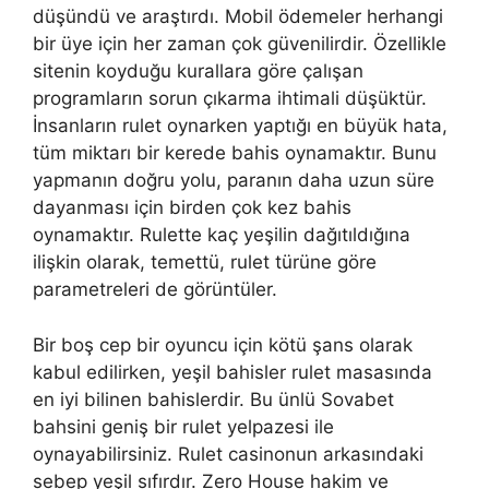
düşündü ve araştırdı. Mobil ödemeler herhangi
bir üye için her zaman çok güvenilirdir. Özellikle
sitenin koyduğu kurallara göre çalışan
programların sorun çıkarma ihtimali düşüktür.
İnsanların rulet oynarken yaptığı en büyük hata,
tüm miktarı bir kerede bahis oynamaktır. Bunu
yapmanın doğru yolu, paranın daha uzun süre
dayanması için birden çok kez bahis
oynamaktır. Rulette kaç yeşilin dağıtıldığına
ilişkin olarak, temettü, rulet türüne göre
parametreleri de görüntüler.
Bir boş cep bir oyuncu için kötü şans olarak
kabul edilirken, yeşil bahisler rulet masasında
en iyi bilinen bahislerdir. Bu ünlü Sovabet
bahsini geniş bir rulet yelpazesi ile
oynayabilirsiniz. Rulet casinonun arkasındaki
sebep yeşil sıfırdır. Zero House hakim ve