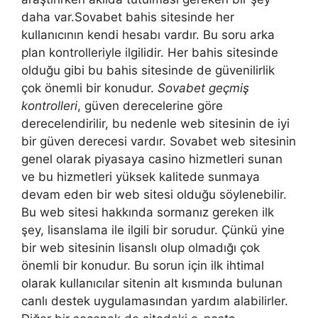
daha var.Sovabet bahis sitesinde her
kullanıcının kendi hesabı vardır. Bu soru arka
plan kontrolleriyle ilgilidir. Her bahis sitesinde
olduğu gibi bu bahis sitesinde de güvenilirlik
çok önemli bir konudur.
Sovabet geçmiş
kontrolleri
, güven derecelerine göre
derecelendirilir, bu nedenle web sitesinin de iyi
bir güven derecesi vardır. Sovabet web sitesinin
genel olarak piyasaya casino hizmetleri sunan
ve bu hizmetleri yüksek kalitede sunmaya
devam eden bir web sitesi olduğu söylenebilir.
Bu web sitesi hakkında sormanız gereken ilk
şey, lisanslama ile ilgili bir sorudur. Çünkü yine
bir web sitesinin lisanslı olup olmadığı çok
önemli bir konudur. Bu sorun için ilk ihtimal
olarak kullanıcılar sitenin alt kısmında bulunan
canlı destek uygulamasından yardım alabilirler.