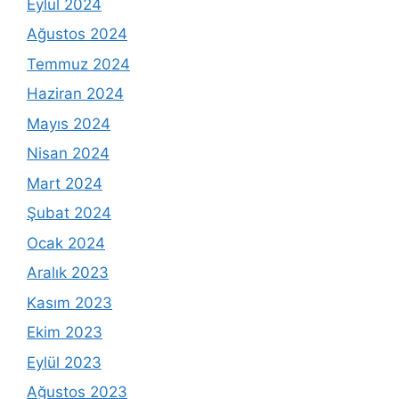
Eylül 2024
Ağustos 2024
Temmuz 2024
Haziran 2024
Mayıs 2024
Nisan 2024
Mart 2024
Şubat 2024
Ocak 2024
Aralık 2023
Kasım 2023
Ekim 2023
Eylül 2023
Ağustos 2023