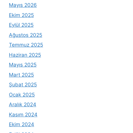
Mayıs 2026
Ekim 2025
Eylül 2025
Ağustos 2025
Temmuz 2025
Haziran 2025
Mayıs 2025
Mart 2025
Şubat 2025
Ocak 2025
Aralık 2024
Kasım 2024
Ekim 2024