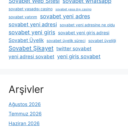
Sovabet Web Sitesi
sovabet whatsapp
sovabet yasadışı casino
sovabet yasa dışı casino
sovabet yeni adres
sovabet yatırım
sovabet yeni adresi
sovabet yeni adresine ne oldu
sovabet yeni giris
sovabet yeni giriş adresi
Sovabet Üyelik
sovabet üyelik süreci
sovabet üyeliği
Sovabet Şikayet
twitter sovabet
yeni giris sovabet
yeni adresi sovabet
Arşivler
Ağustos 2026
Temmuz 2026
Haziran 2026