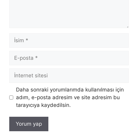
İsim
E-
posta
İnternet
sitesi
Daha sonraki yorumlarımda kullanılması için
adım, e-posta adresim ve site adresim bu
tarayıcıya kaydedilsin.