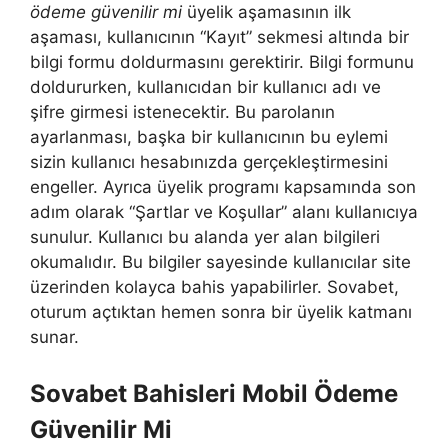
ödeme güvenilir mi
üyelik aşamasının ilk
aşaması, kullanıcının “Kayıt” sekmesi altında bir
bilgi formu doldurmasını gerektirir. Bilgi formunu
doldururken, kullanıcıdan bir kullanıcı adı ve
şifre girmesi istenecektir. Bu parolanın
ayarlanması, başka bir kullanıcının bu eylemi
sizin kullanıcı hesabınızda gerçekleştirmesini
engeller. Ayrıca üyelik programı kapsamında son
adım olarak “Şartlar ve Koşullar” alanı kullanıcıya
sunulur. Kullanıcı bu alanda yer alan bilgileri
okumalıdır. Bu bilgiler sayesinde kullanıcılar site
üzerinden kolayca bahis yapabilirler. Sovabet,
oturum açtıktan hemen sonra bir üyelik katmanı
sunar.
Sovabet Bahisleri Mobil Ödeme
Güvenilir Mi