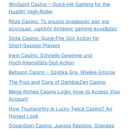
WinSpirit Casino – Quick‑Hit Gaming for the
Hustlin’ High‑Roller
Ritzo Casino: Το σημείο αναφοράς σας για
σύντομες, υψηλής έντασης gaming συνεδρίες
Slota Casino: Quick‑Fire Slot Action for
Short‑Session Players
Irwin Casino: Schnelle Gewinne und
Hoch‑Intensitäts‑Slot‑Action
Betsson Casino – Szybka Gra, Wielkie Emocje
The Pros and Cons of GambleZen Casino
Mega Riches Casino Login: How to Access Your
Account
How Trustworthy Is Lucky Twice Casino? An
Honest Look
OceanSpin Casino: Juegos Rápidos, Grandes