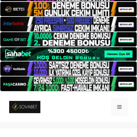
İçeriğe
atla
Menü