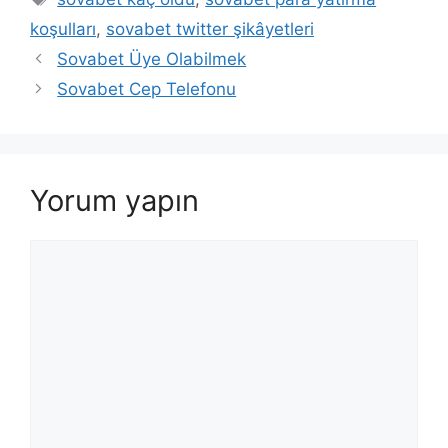
koşulları
,
sovabet twitter şikâyetleri
Yazı
Sovabet Üye Olabilmek
dolaşımı
Sovabet Cep Telefonu
Yorum yapın
Yorum