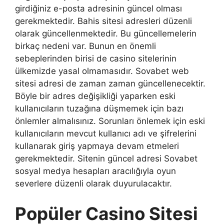
girdiğiniz e-posta adresinin güncel olması
gerekmektedir. Bahis sitesi adresleri düzenli
olarak güncellenmektedir. Bu güncellemelerin
birkaç nedeni var. Bunun en önemli
sebeplerinden birisi de casino sitelerinin
ülkemizde yasal olmamasıdır. Sovabet web
sitesi adresi de zaman zaman güncellenecektir.
Böyle bir adres değişikliği yaparken eski
kullanıcıların tuzağına düşmemek için bazı
önlemler almalısınız. Sorunları önlemek için eski
kullanıcıların mevcut kullanıcı adı ve şifrelerini
kullanarak giriş yapmaya devam etmeleri
gerekmektedir. Sitenin güncel adresi Sovabet
sosyal medya hesapları aracılığıyla oyun
severlere düzenli olarak duyurulacaktır.
Popüler Casino Sitesi