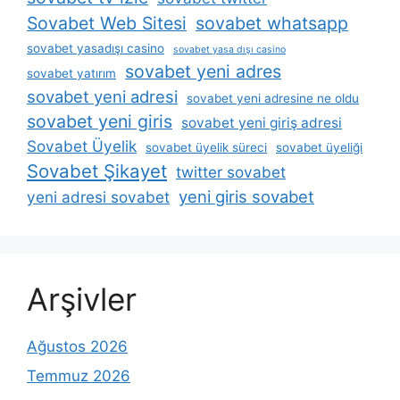
Sovabet Web Sitesi
sovabet whatsapp
sovabet yasadışı casino
sovabet yasa dışı casino
sovabet yeni adres
sovabet yatırım
sovabet yeni adresi
sovabet yeni adresine ne oldu
sovabet yeni giris
sovabet yeni giriş adresi
Sovabet Üyelik
sovabet üyelik süreci
sovabet üyeliği
Sovabet Şikayet
twitter sovabet
yeni giris sovabet
yeni adresi sovabet
Arşivler
Ağustos 2026
Temmuz 2026