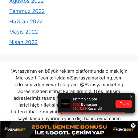
Ağustos 2022
Temmuz 2022
Haziran 2022
Mayıs 2022
Nisan 2022
"Avrasya'nın en büyük reklam platformunda olmak için
Microsoft Teams:
reklam@avrasyamarketing.com
adresimizden veya Telegram: @Avrasyamarketing
adresimizden irtibat kurabilirsiniz. (Tek iletişim
adreslerimiz teams / telegram ve mail adresimizdir.
Harici hiçbir iletişim adresimiz bulunmamaktadır.
Lütfen itibar etmeyiniz.) Türkiye yasalarına göre 7258
sayılı kanun uyarınca yasa dışı bahis oynamanın
×
cezaları mevcuttur. Şu an bulunduğunuz site hiç bir
şekilde illegal bahis oyunları oynatmıyor ve oynamaya