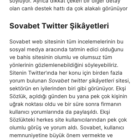
söylüyor. Ayrıca dikkat çeken bir diğer detay
olan canlı destek hattı da çok alakalı görünüyor
Sovabet Twitter Şikâyetleri
Sovabet web sitesinin tüm incelemelerinin bu
sosyal medya aracında tatmin edici olduğunu
ve bahis sitesinin olumlu ve olumsuz tüm
yönlerinin gözlemlenebildiğini söyleyebiliriz.
Sitenin Twitter’ında her konu için birden fazla
yorum bulunan
Sovabet twitter şikâyetleri
sitesi,
sektörün en iyilerinden biri gibi görünüyor. Ekşi
Sözlük, açıldığı günden bu yana pek çok kişinin
uğrak noktası oldu ve bir süre sonra firmanın
kullanıcı yorumlarında da paylaşıldı. Ekşi
Sözlükteki herkes site kullanıcılarından pek çok
olumlu görüş ve yorum aldı. Sovabet, kullanıcı
memnuniyetine büyük önem vermekte ve