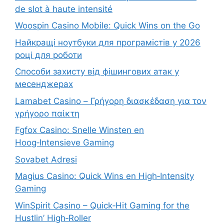
de slot à haute intensité
Woospin Casino Mobile: Quick Wins on the Go
Найкращі ноутбуки для програмістів у 2026
році для роботи
Способи захисту від фішингових атак у
месенджерах
Lamabet Casino – Γρήγορη διασκέδαση για τον
γρήγορο παίκτη
Fgfox Casino: Snelle Winsten en
Hoog‑Intensieve Gaming
Sovabet Adresi
Magius Casino: Quick Wins en High‑Intensity
Gaming
WinSpirit Casino – Quick‑Hit Gaming for the
Hustlin’ High‑Roller