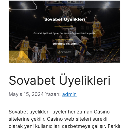
Sovabet Üyelikleri
Mayıs 15, 2024
Yazarı:
admin
Sovabet üyelikleri üyeler her zaman Casino
sitelerine çekilir. Casino web siteleri sürekli
olarak yeni kullanıcıları cezbetmeye çalışır. Farklı