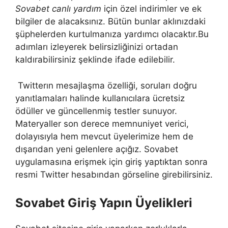
Sovabet canlı yardım
için özel indirimler ve ek
bilgiler de alacaksınız. Bütün bunlar aklınızdaki
şüphelerden kurtulmanıza yardımcı olacaktır.Bu
adımları izleyerek belirsizliğinizi ortadan
kaldırabilirsiniz şeklinde ifade edilebilir.
Twitterın mesajlaşma özelliği, soruları doğru
yanıtlamaları halinde kullanıcılara ücretsiz
ödüller ve güncellenmiş testler sunuyor.
Materyaller son derece memnuniyet verici,
dolayısıyla hem mevcut üyelerimize hem de
dışarıdan yeni gelenlere açığız. Sovabet
uygulamasına erişmek için giriş yaptıktan sonra
resmi Twitter hesabından görseline girebilirsiniz.
Sovabet Giriş Yapın Üyelikleri