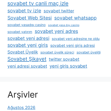
sovabet tv canli maç izle
sovabet tv izle
sovabet twitter
Sovabet Web Sitesi
sovabet whatsapp
sovabet yasadışı casino
sovabet yasa dışı casino
sovabet yeni adres
sovabet yatırım
sovabet yeni adresi
sovabet yeni adresine ne oldu
sovabet yeni giris
sovabet yeni giriş adresi
Sovabet Üyelik
sovabet üyelik süreci
sovabet üyeliği
Sovabet Şikayet
twitter sovabet
yeni giris sovabet
yeni adresi sovabet
Arşivler
Ağustos 2026