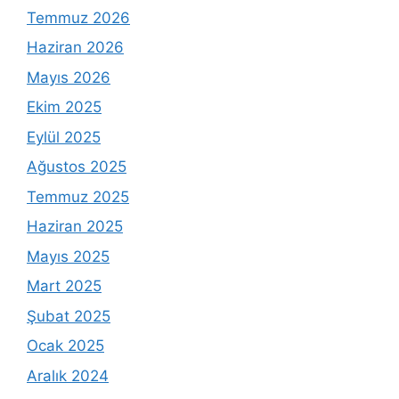
Temmuz 2026
Haziran 2026
Mayıs 2026
Ekim 2025
Eylül 2025
Ağustos 2025
Temmuz 2025
Haziran 2025
Mayıs 2025
Mart 2025
Şubat 2025
Ocak 2025
Aralık 2024