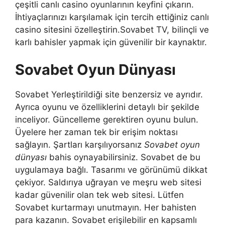
çeşitli canlı casino oyunlarının keyfini çıkarın.
İhtiyaçlarınızı karşılamak için tercih ettiğiniz canlı
casino sitesini özelleştirin.Sovabet TV, bilinçli ve
karlı bahisler yapmak için güvenilir bir kaynaktır.
Sovabet Oyun Dünyası
Sovabet Yerleştirildiği site benzersiz ve ayrıdır.
Ayrıca oyunu ve özelliklerini detaylı bir şekilde
inceliyor. Güncelleme gerektiren oyunu bulun.
Üyelere her zaman tek bir erişim noktası
sağlayın. Şartları karşılıyorsanız
Sovabet oyun
dünyası
bahis oynayabilirsiniz. Sovabet de bu
uygulamaya bağlı. Tasarımı ve görünümü dikkat
çekiyor. Saldırıya uğrayan ve meşru web sitesi
kadar güvenilir olan tek web sitesi. Lütfen
Sovabet kurtarmayı unutmayın. Her bahisten
para kazanın. Sovabet erişilebilir en kapsamlı