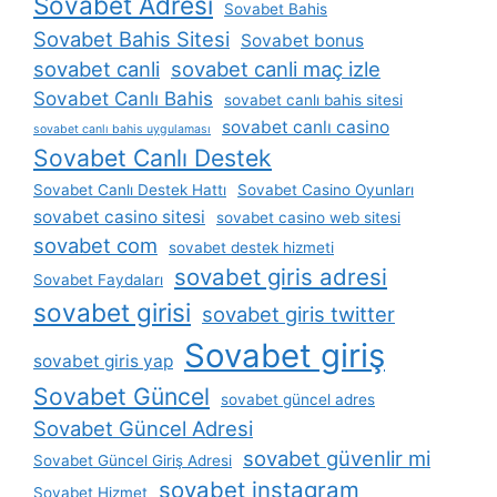
Sovabet Adresi
Sovabet Bahis
Sovabet Bahis Sitesi
Sovabet bonus
sovabet canli
sovabet canli maç izle
Sovabet Canlı Bahis
sovabet canlı bahis sitesi
sovabet canlı casino
sovabet canlı bahis uygulaması
Sovabet Canlı Destek
Sovabet Canlı Destek Hattı
Sovabet Casino Oyunları
sovabet casino sitesi
sovabet casino web sitesi
sovabet com
sovabet destek hizmeti
sovabet giris adresi
Sovabet Faydaları
sovabet girisi
sovabet giris twitter
Sovabet giriş
sovabet giris yap
Sovabet Güncel
sovabet güncel adres
Sovabet Güncel Adresi
sovabet güvenlir mi
Sovabet Güncel Giriş Adresi
sovabet instagram
Sovabet Hizmet