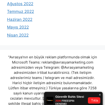
Ağustos 2022
Temmuz 2022
Haziran 2022
Mayıs 2022
Nisan 2022
"Avrasya'nın en büyük reklam platformunda olmak için
Microsoft Teams:
reklam@avrasyamarketing.com
adresimizden veya Telegram: @Avrasyamarketing
adresimizden irtibat kurabilirsiniz. (Tek iletişim
adreslerimiz teams / telegram ve mail adresimizdir.
Harici hiçbir iletişim adresimiz bulunmamaktadır.
Lütfen itibar etmeyiniz.) Türkiye yasalarına göre 7258
sayılı kanun uyarınca yasa dışı bahis oynamanın
cezaları mevcuttur. Şu an bulunduğunuz site hiç bir
şekilde illegal bahis oyunları oynatmıyor ve oynamaya