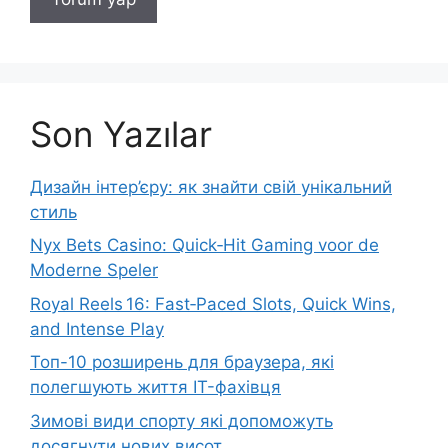
Son Yazılar
Дизайн інтер’єру: як знайти свій унікальний
стиль
Nyx Bets Casino: Quick‑Hit Gaming voor de
Moderne Speler
Royal Reels 16: Fast‑Paced Slots, Quick Wins,
and Intense Play
Топ-10 розширень для браузера, які
полегшують життя IT-фахівця
Зимові види спорту які допоможуть
досягнути нових висот