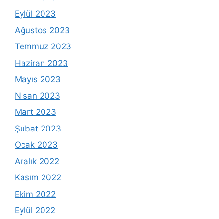
Eylül 2023
Ağustos 2023
Temmuz 2023
Haziran 2023
Mayıs 2023
Nisan 2023
Mart 2023
Şubat 2023
Ocak 2023
Aralık 2022
Kasım 2022
Ekim 2022
Eylül 2022