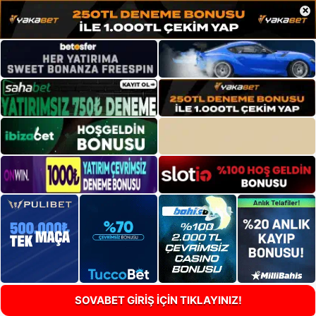
×
SOVABET GİRİŞ İÇİN TIKLAYINIZ!