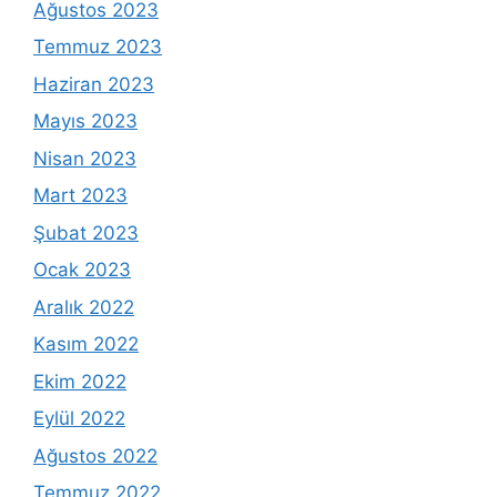
Ağustos 2023
Temmuz 2023
Haziran 2023
Mayıs 2023
Nisan 2023
Mart 2023
Şubat 2023
Ocak 2023
Aralık 2022
Kasım 2022
Ekim 2022
Eylül 2022
Ağustos 2022
Temmuz 2022