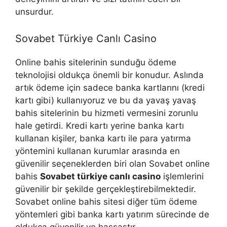
unsurdur.
Sovabet Türkiye Canlı Casino
Online bahis sitelerinin sunduğu ödeme
teknolojisi oldukça önemli bir konudur. Aslında
artık ödeme için sadece banka kartlarını (kredi
kartı gibi) kullanıyoruz ve bu da yavaş yavaş
bahis sitelerinin bu hizmeti vermesini zorunlu
hale getirdi. Kredi kartı yerine banka kartı
kullanan kişiler, banka kartı ile para yatırma
yöntemini kullanan kurumlar arasında en
güvenilir seçeneklerden biri olan Sovabet online
bahis
Sovabet türkiye canlı casino
işlemlerini
güvenilir bir şekilde gerçekleştirebilmektedir.
Sovabet online bahis sitesi diğer tüm ödeme
yöntemleri gibi banka kartı yatırım sürecinde de