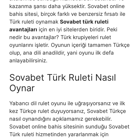
kazanma şansı daha yüksektir. Sovabet online
bahis sitesi, birçok farklı ve benzersiz fırsatı ile
Türk ruleti oynamak
Sovabet türk ruleti
avantajları
için en iyi sitelerden biridir. Peki
nedir bu avantajlar? Türk krupiyeleri rulet
oyunlarını işletir. Oyunun içeriği tamamen Türkçe
olup, ana dili anadildir, yani oyunu ilk defa
anlayabilirsiniz.
Sovabet Türk Ruleti Nasıl
Oynar
Yabancı dil rulet oyunu ile uğraşıyorsanız ve ilk
kez Türkçe rulet duyuyorsanız, Sovabet Türkçe
nasıl oynandığını açıklamamız gerekebilir.
Sovabet online bahis sitesinin sunduğu Sovabet
Türk ruleti hizmetinden yararlanmak için