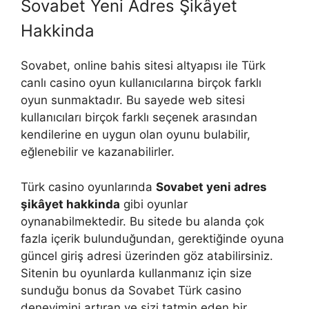
Sovabet Yeni Adres Şikâyet
Hakkinda
Sovabet, online bahis sitesi altyapısı ile Türk
canlı casino oyun kullanıcılarına birçok farklı
oyun sunmaktadır. Bu sayede web sitesi
kullanıcıları birçok farklı seçenek arasından
kendilerine en uygun olan oyunu bulabilir,
eğlenebilir ve kazanabilirler.
Türk casino oyunlarında
Sovabet yeni adres
şikâyet hakkinda
gibi oyunlar
oynanabilmektedir. Bu sitede bu alanda çok
fazla içerik bulunduğundan, gerektiğinde oyuna
güncel giriş adresi üzerinden göz atabilirsiniz.
Sitenin bu oyunlarda kullanmanız için size
sunduğu bonus da Sovabet Türk casino
deneyimini artıran ve sizi tatmin eden bir