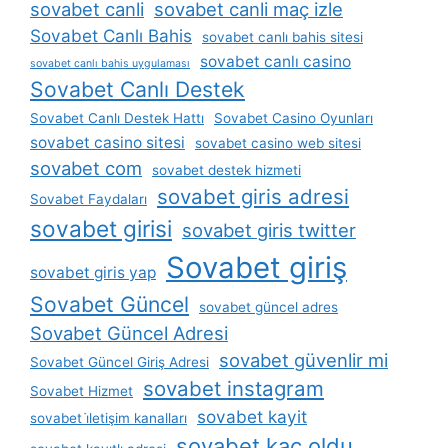
sovabet canli
sovabet canli maç izle
Sovabet Canlı Bahis
sovabet canlı bahis sitesi
sovabet canlı casino
sovabet canlı bahis uygulaması
Sovabet Canlı Destek
Sovabet Canlı Destek Hattı
Sovabet Casino Oyunları
sovabet casino sitesi
sovabet casino web sitesi
sovabet com
sovabet destek hizmeti
sovabet giris adresi
Sovabet Faydaları
sovabet girisi
sovabet giris twitter
Sovabet giriş
sovabet giris yap
Sovabet Güncel
sovabet güncel adres
Sovabet Güncel Adresi
sovabet güvenlir mi
Sovabet Güncel Giriş Adresi
sovabet instagram
Sovabet Hizmet
sovabet kayit
sovabet i̇letişim kanalları
sovabet kaç oldu