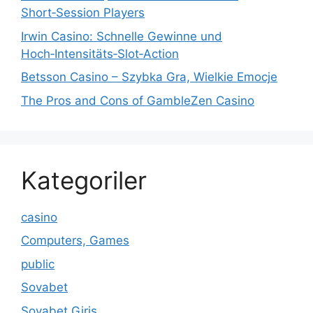
Short‑Session Players
Irwin Casino: Schnelle Gewinne und
Hoch‑Intensitäts‑Slot‑Action
Betsson Casino – Szybka Gra, Wielkie Emocje
The Pros and Cons of GambleZen Casino
Kategoriler
casino
Computers, Games
public
Sovabet
Sovabet Giriş