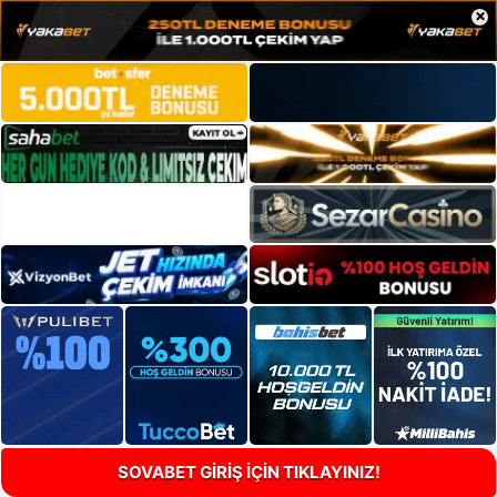
×
SOVABET GİRİŞ İÇİN TIKLAYINIZ!