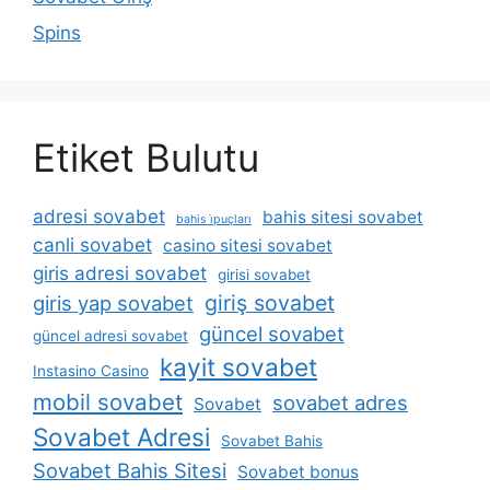
Spins
Etiket Bulutu
adresi sovabet
bahis sitesi sovabet
bahis i̇puçları
canli sovabet
casino sitesi sovabet
giris adresi sovabet
girisi sovabet
giriş sovabet
giris yap sovabet
güncel sovabet
güncel adresi sovabet
kayit sovabet
Instasino Casino
mobil sovabet
sovabet adres
Sovabet
Sovabet Adresi
Sovabet Bahis
Sovabet Bahis Sitesi
Sovabet bonus