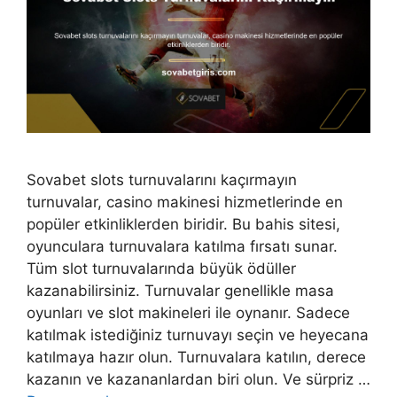
Sovabet slots turnuvalarını kaçırmayın
turnuvalar, casino makinesi hizmetlerinde en
popüler etkinliklerden biridir. Bu bahis sitesi,
oyunculara turnuvalara katılma fırsatı sunar.
Tüm slot turnuvalarında büyük ödüller
kazanabilirsiniz. Turnuvalar genellikle masa
oyunları ve slot makineleri ile oynanır. Sadece
katılmak istediğiniz turnuvayı seçin ve heyecana
katılmaya hazır olun. Turnuvalara katılın, derece
kazanın ve kazananlardan biri olun. Ve sürpriz …