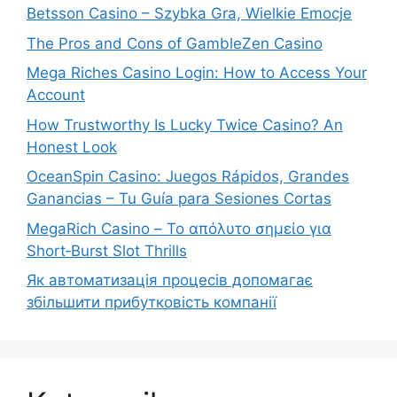
Betsson Casino – Szybka Gra, Wielkie Emocje
The Pros and Cons of GambleZen Casino
Mega Riches Casino Login: How to Access Your
Account
How Trustworthy Is Lucky Twice Casino? An
Honest Look
OceanSpin Casino: Juegos Rápidos, Grandes
Ganancias – Tu Guía para Sesiones Cortas
MegaRich Casino – Το απόλυτο σημείο για
Short‑Burst Slot Thrills
Як автоматизація процесів допомагає
збільшити прибутковість компанії