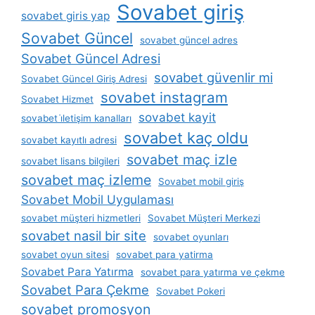
Sovabet giriş
sovabet giris yap
Sovabet Güncel
sovabet güncel adres
Sovabet Güncel Adresi
sovabet güvenlir mi
Sovabet Güncel Giriş Adresi
sovabet instagram
Sovabet Hizmet
sovabet kayit
sovabet i̇letişim kanalları
sovabet kaç oldu
sovabet kayıtlı adresi
sovabet maç izle
sovabet lisans bilgileri
sovabet maç izleme
Sovabet mobil giriş
Sovabet Mobil Uygulaması
sovabet müşteri hizmetleri
Sovabet Müşteri Merkezi
sovabet nasil bir site
sovabet oyunları
sovabet oyun sitesi
sovabet para yatirma
Sovabet Para Yatırma
sovabet para yatırma ve çekme
Sovabet Para Çekme
Sovabet Pokeri
sovabet promosyon