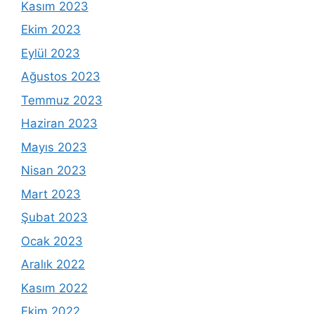
Kasım 2023
Ekim 2023
Eylül 2023
Ağustos 2023
Temmuz 2023
Haziran 2023
Mayıs 2023
Nisan 2023
Mart 2023
Şubat 2023
Ocak 2023
Aralık 2022
Kasım 2022
Ekim 2022