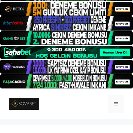
İçeriğe
atla
Menü