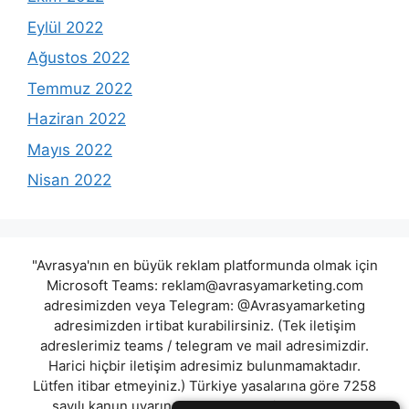
Eylül 2022
Ağustos 2022
Temmuz 2022
Haziran 2022
Mayıs 2022
Nisan 2022
"Avrasya'nın en büyük reklam platformunda olmak için
Microsoft Teams:
reklam@avrasyamarketing.com
adresimizden veya Telegram: @Avrasyamarketing
adresimizden irtibat kurabilirsiniz. (Tek iletişim
adreslerimiz teams / telegram ve mail adresimizdir.
Harici hiçbir iletişim adresimiz bulunmamaktadır.
Lütfen itibar etmeyiniz.) Türkiye yasalarına göre 7258
sayılı kanun uyarınca yasa dışı bahis oynamanın