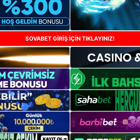
SOVABET GİRİŞ İÇİN TIKLAYINIZ!