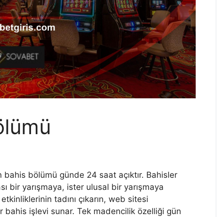
ölümü
bahis bölümü günde 24 saat açıktır. Bahisler
sı bir yarışmaya, ister ulusal bir yarışmaya
etkinliklerinin tadını çıkarın, web sitesi
r bahis işlevi sunar. Tek madencilik özelliği gün