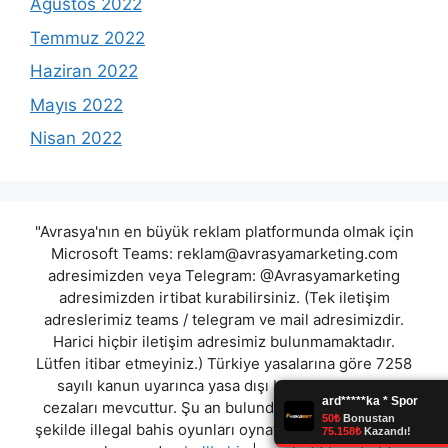
Ağustos 2022
Temmuz 2022
Haziran 2022
Mayıs 2022
Nisan 2022
"Avrasya'nın en büyük reklam platformunda olmak için
Microsoft Teams:
reklam@avrasyamarketing.com
adresimizden veya Telegram: @Avrasyamarketing
adresimizden irtibat kurabilirsiniz. (Tek iletişim
adreslerimiz teams / telegram ve mail adresimizdir.
Harici hiçbir iletişim adresimiz bulunmamaktadır.
Lütfen itibar etmeyiniz.) Türkiye yasalarına göre 7258
sayılı kanun uyarınca yasa dışı bahis oynamanın
cezaları mevcuttur. Şu an bulunduğunuz site hiç bir
şekilde illegal bahis oyunları oynatmıyor ve oynamaya