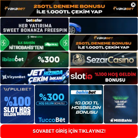
×
SOVABET GİRİŞ İÇİN TIKLAYINIZ!