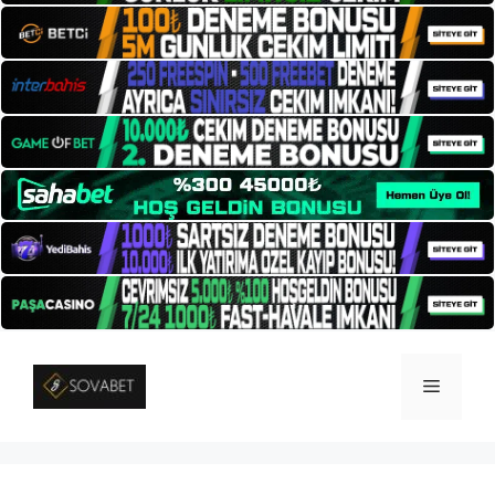
İçeriğe
atla
Menü