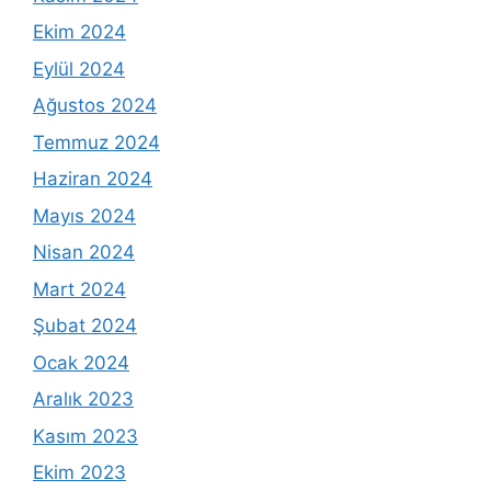
Ekim 2024
Eylül 2024
Ağustos 2024
Temmuz 2024
Haziran 2024
Mayıs 2024
Nisan 2024
Mart 2024
Şubat 2024
Ocak 2024
Aralık 2023
Kasım 2023
Ekim 2023