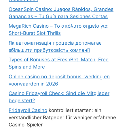
OceanSpin Casino: Juegos Rápidos, Grandes
Ganancias – Tu Guía para Sesiones Cortas
MegaRich Casino – Το απόλυτο σημείο για
Short‑Burst Slot Thrills
Як автоматизація процесів допомагає
збільшити прибутковість компанії
Types of Bonuses at FreshBet: Match, Free
Spins and More
Online casino no deposit bonus: werking en
voorwaarden in 2026
Casino Fridayroll Check: Sind die Mitglieder
begeistert?
Fridayroll Casino
kontrolliert starten: ein
verständlicher Ratgeber für weniger erfahrene
Casino-Spieler