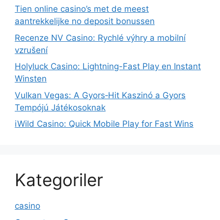
Tien online casino’s met de meest
aantrekkelijke no deposit bonussen
Recenze NV Casino: Rychlé výhry a mobilní
vzrušení
Holyluck Casino: Lightning-Fast Play en Instant
Winsten
Vulkan Vegas: A Gyors‑Hit Kaszinó a Gyors
Tempójú Játékosoknak
iWild Casino: Quick Mobile Play for Fast Wins
Kategoriler
casino