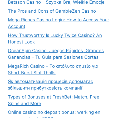
Betsson Casino – Szybka Gra, Wielkie Emocje
The Pros and Cons of GambleZen Casino
Mega Riches Casino Login: How to Access Your
Account
How Trustworthy Is Lucky Twice Casino? An
Honest Look
OceanSpin Casino: Juegos Rápidos, Grandes
Ganancias – Tu Guía para Sesiones Cortas
MegaRich Casino – Το απόλυτο σημείο για
Short‑Burst Slot Thrills
Як автоматизація процесів допомагає
збільшити прибутковість компанії
Types of Bonuses at FreshBet: Match, Free
Spins and More
Online casino no deposit bonus: werking en