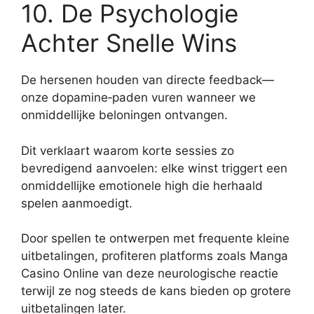
10. De Psychologie
Achter Snelle Wins
De hersenen houden van directe feedback—
onze dopamine‑paden vuren wanneer we
onmiddellijke beloningen ontvangen.
Dit verklaart waarom korte sessies zo
bevredigend aanvoelen: elke winst triggert een
onmiddellijke emotionele high die herhaald
spelen aanmoedigt.
Door spellen te ontwerpen met frequente kleine
uitbetalingen, profiteren platforms zoals Manga
Casino Online van deze neurologische reactie
terwijl ze nog steeds de kans bieden op grotere
uitbetalingen later.