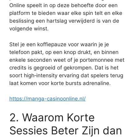
Online speelt in op deze behoefte door een
platform te bieden waar elke spin telt en elke
beslissing een hartslag verwijderd is van de
volgende winst.
Stel je een koffiepauze voor waarin je je
telefoon pakt, op een knop drukt, en binnen
enkele seconden weet of je portemonnee met
credits is gegroeid of gekrompen. Dat is het
soort high‑intensity ervaring dat spelers terug
laat komen voor korte bursts adrenaline.
https://manga-casinoonline.nl/
2. Waarom Korte
Sessies Beter Zijn dan