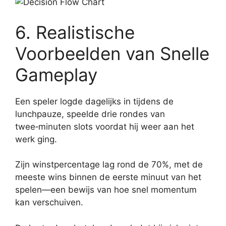
6. Realistische
Voorbeelden van Snelle
Gameplay
Een speler logde dagelijks in tijdens de
lunchpauze, speelde drie rondes van
twee‑minuten slots voordat hij weer aan het
werk ging.
Zijn winstpercentage lag rond de 70%, met de
meeste wins binnen de eerste minuut van het
spelen—een bewijs van hoe snel momentum
kan verschuiven.