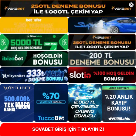
×
SOVABET GİRİŞ İÇİN TIKLAYINIZ!