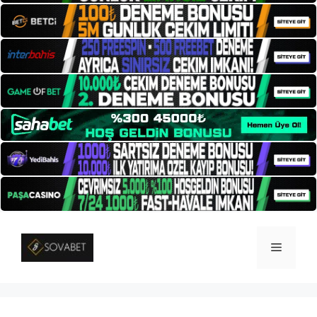
İçeriğe
atla
Menü