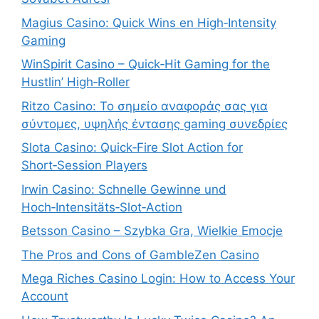
Magius Casino: Quick Wins en High‑Intensity
Gaming
WinSpirit Casino – Quick‑Hit Gaming for the
Hustlin’ High‑Roller
Ritzo Casino: Το σημείο αναφοράς σας για
σύντομες, υψηλής έντασης gaming συνεδρίες
Slota Casino: Quick‑Fire Slot Action for
Short‑Session Players
Irwin Casino: Schnelle Gewinne und
Hoch‑Intensitäts‑Slot‑Action
Betsson Casino – Szybka Gra, Wielkie Emocje
The Pros and Cons of GambleZen Casino
Mega Riches Casino Login: How to Access Your
Account