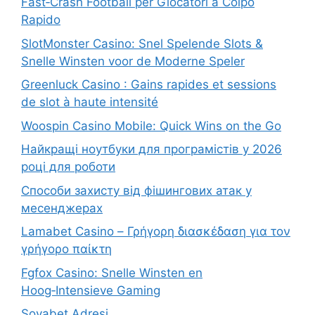
Fast‑Crash Football per Giocatori a Colpo
Rapido
SlotMonster Casino: Snel Spelende Slots &
Snelle Winsten voor de Moderne Speler
Greenluck Casino : Gains rapides et sessions
de slot à haute intensité
Woospin Casino Mobile: Quick Wins on the Go
Найкращі ноутбуки для програмістів у 2026
році для роботи
Способи захисту від фішингових атак у
месенджерах
Lamabet Casino – Γρήγορη διασκέδαση για τον
γρήγορο παίκτη
Fgfox Casino: Snelle Winsten en
Hoog‑Intensieve Gaming
Sovabet Adresi