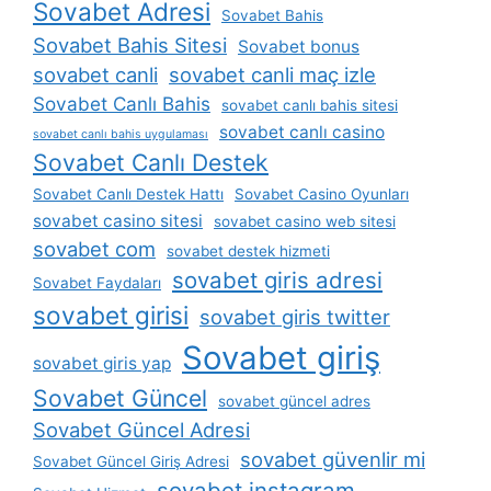
Sovabet Adresi
Sovabet Bahis
Sovabet Bahis Sitesi
Sovabet bonus
sovabet canli
sovabet canli maç izle
Sovabet Canlı Bahis
sovabet canlı bahis sitesi
sovabet canlı casino
sovabet canlı bahis uygulaması
Sovabet Canlı Destek
Sovabet Canlı Destek Hattı
Sovabet Casino Oyunları
sovabet casino sitesi
sovabet casino web sitesi
sovabet com
sovabet destek hizmeti
sovabet giris adresi
Sovabet Faydaları
sovabet girisi
sovabet giris twitter
Sovabet giriş
sovabet giris yap
Sovabet Güncel
sovabet güncel adres
Sovabet Güncel Adresi
sovabet güvenlir mi
Sovabet Güncel Giriş Adresi
sovabet instagram