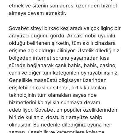
etmek ve sitenin son adresi üzerinden hizmet
almaya devam etmektir.
Sovabet siteyi birkaç kez aradı ve çok ilginç bir
arayüz olduğunu gördü. Ancak mobil uyumlu
olduğu belirlenen şirketin, tüm akıllı cihazlara
erişime açık olduğu biliniyor. Üstelik dilediğiniz
bölgeden internet sorunu yaşamadan kısa
sürede bağlanarak canlı bahis, bahis, casino,
canlı ve diğer tüm kategorileri oynayabilirsiniz.
Genellikle masaüstü bilgisayar üzerinden
erişilebilen casino siteleri, artık kullanılan
teknolojinin tüm olanakları sayesinde
hizmetlerini kolaylıkla sunmaya devam
edebiliyor. Sovabet en popüler özelliklerinden
biri de kullanıcı dostu bir arayüze sahip
olmasıdır. Bu nedenle dilediğiniz oyuna her
zaman ulaşabilir ve kategorilere kolayca