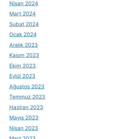
Nisan 2024
Mart 2024
Şubat 2024
Ocak 2024
Aralık 2023
Kasım 2023
Ekim 2023
Eylül 2023
Ağustos 2023
Temmuz 2023
Haziran 2023
Mayıs 2023
Nisan 2023
Mart 2023