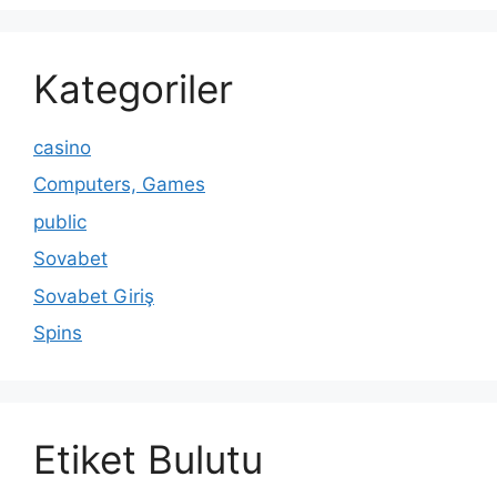
Kategoriler
casino
Computers, Games
public
Sovabet
Sovabet Giriş
Spins
Etiket Bulutu