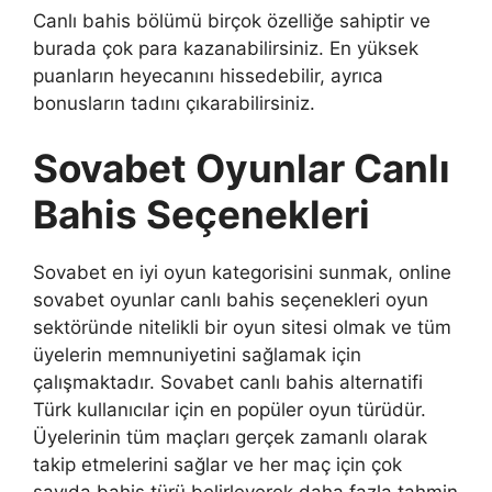
Canlı bahis bölümü birçok özelliğe sahiptir ve
burada çok para kazanabilirsiniz. En yüksek
puanların heyecanını hissedebilir, ayrıca
bonusların tadını çıkarabilirsiniz.
Sovabet Oyunlar Canlı
Bahis Seçenekleri
Sovabet en iyi oyun kategorisini sunmak, online
sovabet oyunlar canlı bahis seçenekleri oyun
sektöründe nitelikli bir oyun sitesi olmak ve tüm
üyelerin memnuniyetini sağlamak için
çalışmaktadır. Sovabet canlı bahis alternatifi
Türk kullanıcılar için en popüler oyun türüdür.
Üyelerinin tüm maçları gerçek zamanlı olarak
takip etmelerini sağlar ve her maç için çok