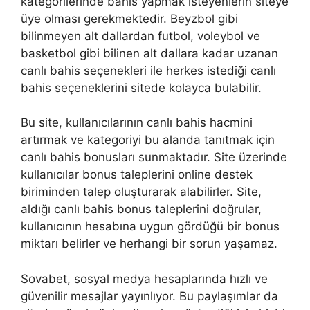
kategorilerinde bahis yapmak isteyenlerin siteye
üye olması gerekmektedir. Beyzbol gibi
bilinmeyen alt dallardan futbol, ​​voleybol ve
basketbol gibi bilinen alt dallara kadar uzanan
canlı bahis seçenekleri ile herkes istediği canlı
bahis seçeneklerini sitede kolayca bulabilir.
Bu site, kullanıcılarının canlı bahis hacmini
artırmak ve kategoriyi bu alanda tanıtmak için
canlı bahis bonusları sunmaktadır. Site üzerinde
kullanıcılar bonus taleplerini online destek
biriminden talep oluşturarak alabilirler. Site,
aldığı canlı bahis bonus taleplerini doğrular,
kullanıcının hesabına uygun gördüğü bir bonus
miktarı belirler ve herhangi bir sorun yaşamaz.
Sovabet, sosyal medya hesaplarında hızlı ve
güvenilir mesajlar yayınlıyor. Bu paylaşımlar da