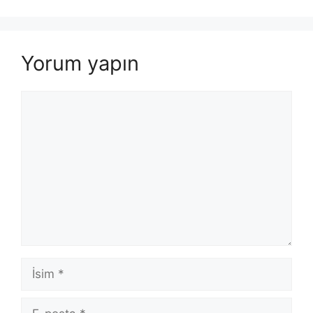
Yorum yapın
Yorum
İsim
E-