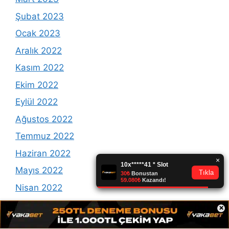
Şubat 2023
Ocak 2023
Aralık 2022
Kasım 2022
Ekim 2022
Eylül 2022
Ağustos 2022
Temmuz 2022
Haziran 2022
Mayıs 2022
Nisan 2022
×