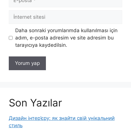
posta
İnternet
sitesi
Daha sonraki yorumlarımda kullanılması için
adım, e-posta adresim ve site adresim bu
tarayıcıya kaydedilsin.
Son Yazılar
Дизайн інтер’єру: як знайти свій унікальний
стиль