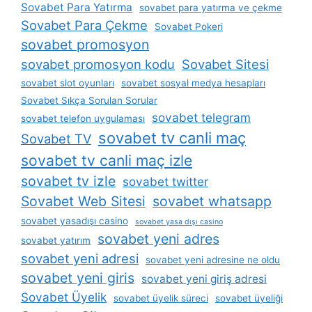
Sovabet Para Yatırma
sovabet para yatırma ve çekme
Sovabet Para Çekme
Sovabet Pokeri
sovabet promosyon
sovabet promosyon kodu
Sovabet Sitesi
sovabet slot oyunları
sovabet sosyal medya hesapları
Sovabet Sıkça Sorulan Sorular
sovabet telegram
sovabet telefon uygulaması
sovabet tv canli maç
Sovabet TV
sovabet tv canli maç izle
sovabet tv izle
sovabet twitter
Sovabet Web Sitesi
sovabet whatsapp
sovabet yasadışı casino
sovabet yasa dışı casino
sovabet yeni adres
sovabet yatırım
sovabet yeni adresi
sovabet yeni adresine ne oldu
sovabet yeni giris
sovabet yeni giriş adresi
Sovabet Üyelik
sovabet üyelik süreci
sovabet üyeliği