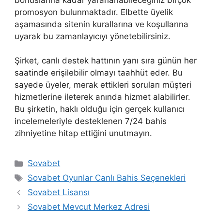
promosyon bulunmaktadır. Elbette üyelik
aşamasında sitenin kurallarına ve koşullarına
uyarak bu zamanlayıcıyı yönetebilirsiniz.
Şirket, canlı destek hattının yanı sıra günün her
saatinde erişilebilir olmayı taahhüt eder. Bu
sayede üyeler, merak ettikleri soruları müşteri
hizmetlerine ileterek anında hizmet alabilirler.
Bu şirketin, haklı olduğu için gerçek kullanıcı
incelemeleriyle desteklenen 7/24 bahis
zihniyetine hitap ettiğini unutmayın.
Kategoriler
Sovabet
Etiketler
Sovabet Oyunlar Canlı Bahis Seçenekleri
Yazı
Sovabet Lisansı
dolaşımı
Sovabet Mevcut Merkez Adresi