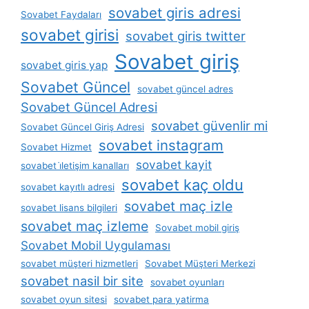
sovabet giris adresi
Sovabet Faydaları
sovabet girisi
sovabet giris twitter
Sovabet giriş
sovabet giris yap
Sovabet Güncel
sovabet güncel adres
Sovabet Güncel Adresi
sovabet güvenlir mi
Sovabet Güncel Giriş Adresi
sovabet instagram
Sovabet Hizmet
sovabet kayit
sovabet i̇letişim kanalları
sovabet kaç oldu
sovabet kayıtlı adresi
sovabet maç izle
sovabet lisans bilgileri
sovabet maç izleme
Sovabet mobil giriş
Sovabet Mobil Uygulaması
sovabet müşteri hizmetleri
Sovabet Müşteri Merkezi
sovabet nasil bir site
sovabet oyunları
sovabet oyun sitesi
sovabet para yatirma