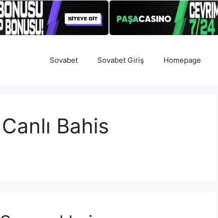
Sovabet
Sovabet Giriş
Homepage
Canlı Bahis