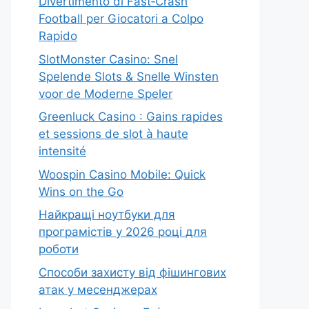
Divertimento di Fast‑Crash
Football per Giocatori a Colpo
Rapido
SlotMonster Casino: Snel
Spelende Slots & Snelle Winsten
voor de Moderne Speler
Greenluck Casino : Gains rapides
et sessions de slot à haute
intensité
Woospin Casino Mobile: Quick
Wins on the Go
Найкращі ноутбуки для
програмістів у 2026 році для
роботи
Способи захисту від фішингових
атак у месенджерах