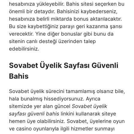
hesabınıza yükleyebilir. Bahis sitesi seçerken bu
önemli bir detaydır. Bahisinizi kaybederseniz,
hesabınıza belirli miktarda bonus aktarılacaktır.
Bu size kaybettiğiniz parayı geri kazanma şansı
verecektir. Yine diğer bonuslar gibi bunu da
sitenin canlı desteği üzerinden talep
edebilirsiniz.
Sovabet Üyelik Sayfası Güvenli
Bahis
Sovabet üyelik sürecini tamamlamış olsanız bile,
hala bunalmış hissediyorsunuz. Ayrıca
sitemizde yer alan güncel
Sovabet üyelik
sayfası güvenli bahis
linkini kullanarak siteye
hemen üye olabilirsiniz. Sovabet, üyelerine oyun
ve casino oyunlarıyla ilgili hizmetler sunmayı