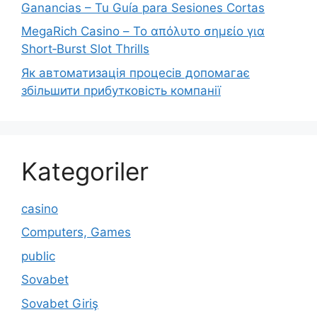
Ganancias – Tu Guía para Sesiones Cortas
MegaRich Casino – Το απόλυτο σημείο για
Short‑Burst Slot Thrills
Як автоматизація процесів допомагає
збільшити прибутковість компанії
Kategoriler
casino
Computers, Games
public
Sovabet
Sovabet Giriş