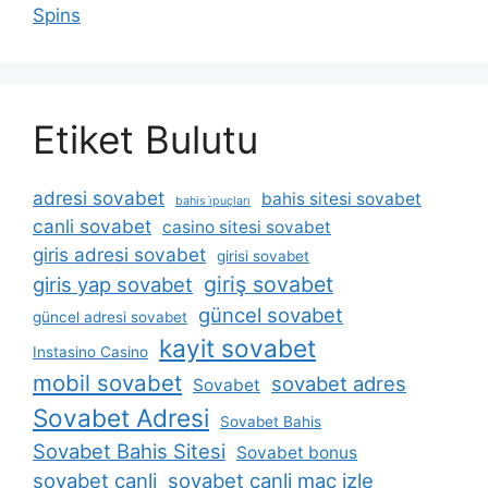
Spins
Etiket Bulutu
adresi sovabet
bahis sitesi sovabet
bahis i̇puçları
canli sovabet
casino sitesi sovabet
giris adresi sovabet
girisi sovabet
giriş sovabet
giris yap sovabet
güncel sovabet
güncel adresi sovabet
kayit sovabet
Instasino Casino
mobil sovabet
sovabet adres
Sovabet
Sovabet Adresi
Sovabet Bahis
Sovabet Bahis Sitesi
Sovabet bonus
sovabet canli
sovabet canli maç izle