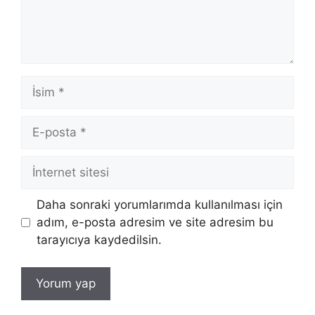
İsim
E-
posta
İnternet
sitesi
Daha sonraki yorumlarımda kullanılması için
adım, e-posta adresim ve site adresim bu
tarayıcıya kaydedilsin.