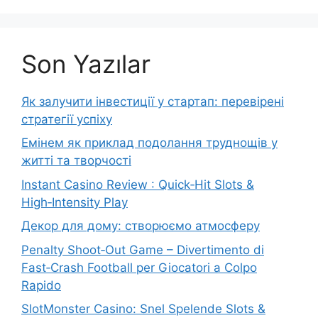
Son Yazılar
Як залучити інвестиції у стартап: перевірені
стратегії успіху
Емінем як приклад подолання труднощів у
житті та творчості
Instant Casino Review : Quick‑Hit Slots &
High‑Intensity Play
Декор для дому: створюємо атмосферу
Penalty Shoot‑Out Game – Divertimento di
Fast‑Crash Football per Giocatori a Colpo
Rapido
SlotMonster Casino: Snel Spelende Slots &