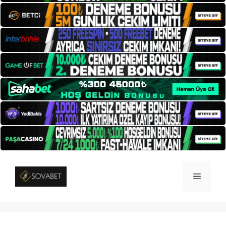
İçeriğe
atla
Menü