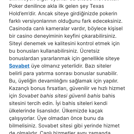
Poker denilince akla ilk gelen şey Texas
Hold’em’dir. Ancak siteye girdiğinizde pokerin
farklı versiyonlarının olduğunu fark edeceksiniz.
Casinoda canlı kameralar vardır, böylece kişisel
bir casino deneyiminin keyfini çıkarabilirsiniz.
Siteyi denemek ve kalitesini kontrol etmek için
bu bonusları kullanabilirsiniz. Ücretsiz
bonuslardan yararlanmak için genellikle siteye
Sovabet
üye olmanız yeterlidir. Bazı siteler
belirli para yatırma sonrası bonuslar sunabilir.
Bu, üyeliğin devamlılığını sağlamak için yapılır.
Kazançlı bonus fırsatları, güvenilir ve hızlı hizmet
için
Sovabet bahis sitesi güvenli bahis
bahis
sitesini tercih edin. İyi bahis siteleri kendi
ülkelerinde lisanslıdır. Ülkemizde kaçak
çalışıyorlar. Üye olmadan önce bunu da
bilmelisiniz. Sovabet sitesi gibi yerinde hizmet
de olmalıdır. Canlı hizmetler aynı zamanda