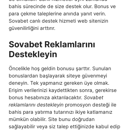
bahis sürecinde de size destek olur. Bonus ve
para çekme taleplerine anında yanıt verin.
Sovabet canlı destek hizmeti web sitenizin
güvenilirliğini arttırır.
Sovabet Reklamlarını
Destekleyin
Öncelikle hoş geldin bonusu şarttır. Sunulan
bonuslardan başlayarak siteye güvenmeyi
deneyin. Tek yapmanız gereken üye olmak.
Erişim verilerinizi kaydettikten sonra, gerekirse
bonus hesabınıza aktarılacaktır.
Sovabet
reklamlarını destekleyin
promosyon desteği ile
bahis para yatırma tutarınızı ikiye katlamanız
mümkün olabilir. Site bunu doğrudan
sağlayabilir veya siz talep ettiğinizde kabul edip