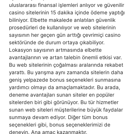
uluslararası finansal işlemleri anlıyor ve güvenilir
casino sitelerinin 15 dakika içinde ödeme yaptığı
biliniyor. Elbette makalede anlatılan güvenlik
prosedürleri de kullanılıyor ve web sitelerinin
sayısının her geçen gün arttığı çevrimiçi casino
sektöründe de durum ortaya çıkabiliyor.
Lokasyon sayısının artmasında elbette
avantajlarının ve artan talebin önemli etkisi var.
Bu web sitelerinin çoğalması aralarında rekabet
yarattı. Bu yarışma aynı zamanda sitelerin daha
geniş yelpazede bonus seçenekleri sunmasına
yardımcı olmayı da amaçlamaktadır. Bu arada,
deneme avantajları sunan siteler en popüler
sitelerden biri gibi görünüyor. Bu tür hizmetler
sunan web siteleri müşterilerine büyük faydalar
sunmaya devam ediyor. Diğer tüm bonus
seçenekleri gibi, bonus seçeneklerimizi de
deneyin. Ana amaç kazanmaktır.