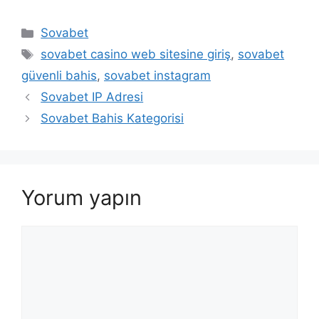
Kategoriler
Sovabet
Etiketler
sovabet casino web sitesine giriş
,
sovabet
güvenli bahis
,
sovabet instagram
Yazı
Sovabet IP Adresi
dolaşımı
Sovabet Bahis Kategorisi
Yorum yapın
Yorum