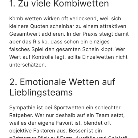
1. Zu viele Kombiwetten
Kombiwetten wirken oft verlockend, weil sich
kleinere Quoten scheinbar zu einem attraktiven
Gesamtwert addieren. In der Praxis steigt damit
aber das Risiko, dass schon ein einziges
falsches Spiel den gesamten Schein kippt. Wer
Wert auf Kontrolle legt, sollte Einzelwetten nicht
unterschätzen.
2. Emotionale Wetten auf
Lieblingsteams
Sympathie ist bei Sportwetten ein schlechter
Ratgeber. Wer nur deshalb auf ein Team setzt,
weil es der eigene Favorit ist, blendet oft
objektive Faktoren aus. Besser ist ein