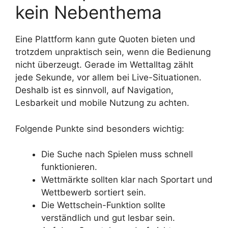
kein Nebenthema
Eine Plattform kann gute Quoten bieten und
trotzdem unpraktisch sein, wenn die Bedienung
nicht überzeugt. Gerade im Wettalltag zählt
jede Sekunde, vor allem bei Live-Situationen.
Deshalb ist es sinnvoll, auf Navigation,
Lesbarkeit und mobile Nutzung zu achten.
Folgende Punkte sind besonders wichtig:
Die Suche nach Spielen muss schnell
funktionieren.
Wettmärkte sollten klar nach Sportart und
Wettbewerb sortiert sein.
Die Wettschein-Funktion sollte
verständlich und gut lesbar sein.