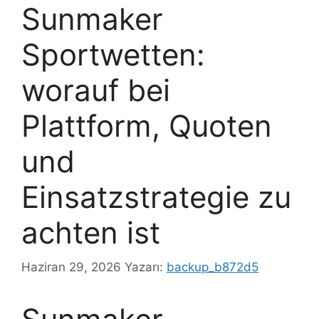
Sunmaker
Sportwetten:
worauf bei
Plattform, Quoten
und
Einsatzstrategie zu
achten ist
Haziran 29, 2026
Yazarı:
backup_b872d5