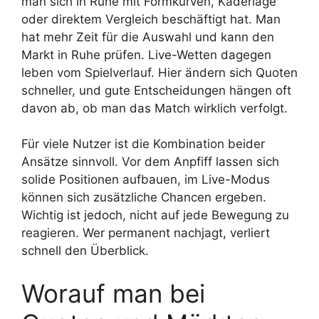
man sich in Ruhe mit Formkurven, Kaderlage
oder direktem Vergleich beschäftigt hat. Man
hat mehr Zeit für die Auswahl und kann den
Markt in Ruhe prüfen. Live-Wetten dagegen
leben vom Spielverlauf. Hier ändern sich Quoten
schneller, und gute Entscheidungen hängen oft
davon ab, ob man das Match wirklich verfolgt.
Für viele Nutzer ist die Kombination beider
Ansätze sinnvoll. Vor dem Anpfiff lassen sich
solide Positionen aufbauen, im Live-Modus
können sich zusätzliche Chancen ergeben.
Wichtig ist jedoch, nicht auf jede Bewegung zu
reagieren. Wer permanent nachjagt, verliert
schnell den Überblick.
Worauf man bei