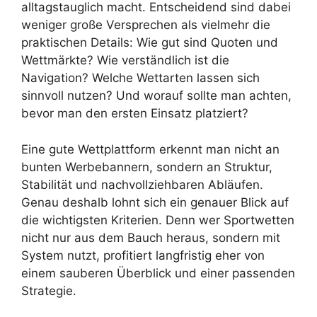
alltagstauglich macht. Entscheidend sind dabei
weniger große Versprechen als vielmehr die
praktischen Details: Wie gut sind Quoten und
Wettmärkte? Wie verständlich ist die
Navigation? Welche Wettarten lassen sich
sinnvoll nutzen? Und worauf sollte man achten,
bevor man den ersten Einsatz platziert?
Eine gute Wettplattform erkennt man nicht an
bunten Werbebannern, sondern an Struktur,
Stabilität und nachvollziehbaren Abläufen.
Genau deshalb lohnt sich ein genauer Blick auf
die wichtigsten Kriterien. Denn wer Sportwetten
nicht nur aus dem Bauch heraus, sondern mit
System nutzt, profitiert langfristig eher von
einem sauberen Überblick und einer passenden
Strategie.