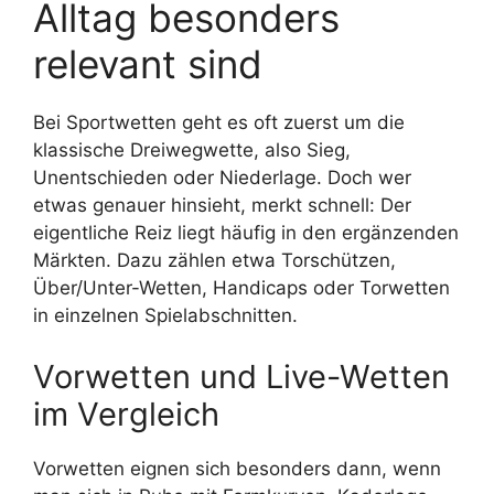
Alltag besonders
relevant sind
Bei Sportwetten geht es oft zuerst um die
klassische Dreiwegwette, also Sieg,
Unentschieden oder Niederlage. Doch wer
etwas genauer hinsieht, merkt schnell: Der
eigentliche Reiz liegt häufig in den ergänzenden
Märkten. Dazu zählen etwa Torschützen,
Über/Unter-Wetten, Handicaps oder Torwetten
in einzelnen Spielabschnitten.
Vorwetten und Live-Wetten
im Vergleich
Vorwetten eignen sich besonders dann, wenn