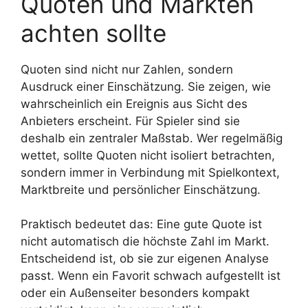
Quoten und Märkten
achten sollte
Quoten sind nicht nur Zahlen, sondern
Ausdruck einer Einschätzung. Sie zeigen, wie
wahrscheinlich ein Ereignis aus Sicht des
Anbieters erscheint. Für Spieler sind sie
deshalb ein zentraler Maßstab. Wer regelmäßig
wettet, sollte Quoten nicht isoliert betrachten,
sondern immer in Verbindung mit Spielkontext,
Marktbreite und persönlicher Einschätzung.
Praktisch bedeutet das: Eine gute Quote ist
nicht automatisch die höchste Zahl im Markt.
Entscheidend ist, ob sie zur eigenen Analyse
passt. Wenn ein Favorit schwach aufgestellt ist
oder ein Außenseiter besonders kompakt