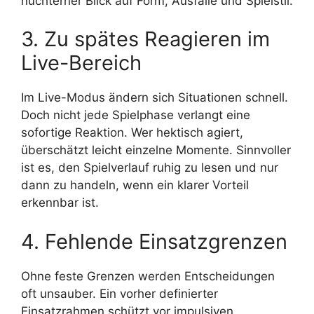
nüchterner Blick auf Form, Ausfälle und Spielstil.
3. Zu spätes Reagieren im
Live-Bereich
Im Live-Modus ändern sich Situationen schnell.
Doch nicht jede Spielphase verlangt eine
sofortige Reaktion. Wer hektisch agiert,
überschätzt leicht einzelne Momente. Sinnvoller
ist es, den Spielverlauf ruhig zu lesen und nur
dann zu handeln, wenn ein klarer Vorteil
erkennbar ist.
4. Fehlende Einsatzgrenzen
Ohne feste Grenzen werden Entscheidungen
oft unsauber. Ein vorher definierter
Einsatzrahmen schützt vor impulsiven