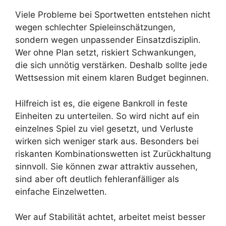
Viele Probleme bei Sportwetten entstehen nicht
wegen schlechter Spieleinschätzungen,
sondern wegen unpassender Einsatzdisziplin.
Wer ohne Plan setzt, riskiert Schwankungen,
die sich unnötig verstärken. Deshalb sollte jede
Wettsession mit einem klaren Budget beginnen.
Hilfreich ist es, die eigene Bankroll in feste
Einheiten zu unterteilen. So wird nicht auf ein
einzelnes Spiel zu viel gesetzt, und Verluste
wirken sich weniger stark aus. Besonders bei
riskanten Kombinationswetten ist Zurückhaltung
sinnvoll. Sie können zwar attraktiv aussehen,
sind aber oft deutlich fehleranfälliger als
einfache Einzelwetten.
Wer auf Stabilität achtet, arbeitet meist besser