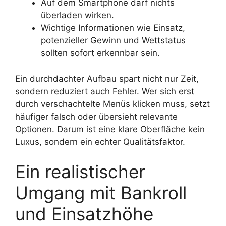
Auf dem Smartphone darf nichts
überladen wirken.
Wichtige Informationen wie Einsatz,
potenzieller Gewinn und Wettstatus
sollten sofort erkennbar sein.
Ein durchdachter Aufbau spart nicht nur Zeit,
sondern reduziert auch Fehler. Wer sich erst
durch verschachtelte Menüs klicken muss, setzt
häufiger falsch oder übersieht relevante
Optionen. Darum ist eine klare Oberfläche kein
Luxus, sondern ein echter Qualitätsfaktor.
Ein realistischer
Umgang mit Bankroll
und Einsatzhöhe