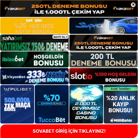
×
SOVABET GİRİŞ İÇİN TIKLAYINIZ!