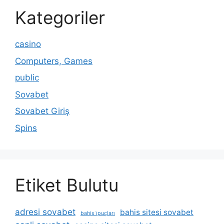
Kategoriler
casino
Computers, Games
public
Sovabet
Sovabet Giriş
Spins
Etiket Bulutu
adresi sovabet
bahis sitesi sovabet
bahis i̇puçları