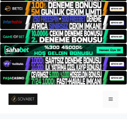
İçeriğe
atla
Menü