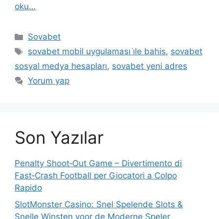
oku…
Kategoriler
Sovabet
Etiketler
sovabet mobil uygulaması i̇le bahis
,
sovabet
sosyal medya hesapları
,
sovabet yeni adres
Yorum yap
Son Yazılar
Penalty Shoot‑Out Game – Divertimento di
Fast‑Crash Football per Giocatori a Colpo
Rapido
SlotMonster Casino: Snel Spelende Slots &
Snelle Winsten voor de Moderne Speler