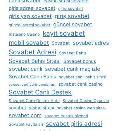
canli sovabet
casino sitesi sovabet
giris adresi sovabet
girisi sovabet
giriş sovabet
giris yap sovabet
güncel sovabet
güncel adresi sovabet
kayit sovabet
Instasino Casino
mobil sovabet
sovabet adres
Sovabet
Sovabet Adresi
Sovabet Bahis
Sovabet Bahis Sitesi
Sovabet bonus
sovabet canli
sovabet canli maç izle
Sovabet Canlı Bahis
sovabet canlı bahis sitesi
sovabet canlı casino
sovabet canlı bahis uygulaması
Sovabet Canlı Destek
Sovabet Canlı Destek Hattı
Sovabet Casino Oyunları
sovabet casino sitesi
sovabet casino web sitesi
sovabet com
sovabet destek hizmeti
sovabet giris adresi
Sovabet Faydaları