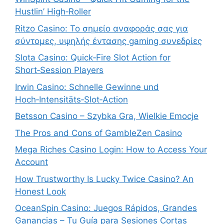
Hustlin’ High‑Roller
Ritzo Casino: Το σημείο αναφοράς σας για
σύντομες, υψηλής έντασης gaming συνεδρίες
Slota Casino: Quick‑Fire Slot Action for
Short‑Session Players
Irwin Casino: Schnelle Gewinne und
Hoch‑Intensitäts‑Slot‑Action
Betsson Casino – Szybka Gra, Wielkie Emocje
The Pros and Cons of GambleZen Casino
Mega Riches Casino Login: How to Access Your
Account
How Trustworthy Is Lucky Twice Casino? An
Honest Look
OceanSpin Casino: Juegos Rápidos, Grandes
Ganancias – Tu Guía para Sesiones Cortas