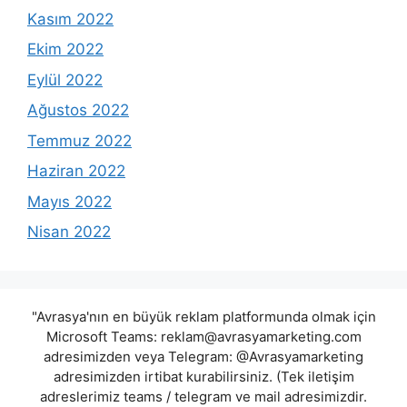
Kasım 2022
Ekim 2022
Eylül 2022
Ağustos 2022
Temmuz 2022
Haziran 2022
Mayıs 2022
Nisan 2022
"Avrasya'nın en büyük reklam platformunda olmak için
Microsoft Teams:
reklam@avrasyamarketing.com
adresimizden veya Telegram: @Avrasyamarketing
adresimizden irtibat kurabilirsiniz. (Tek iletişim
adreslerimiz teams / telegram ve mail adresimizdir.