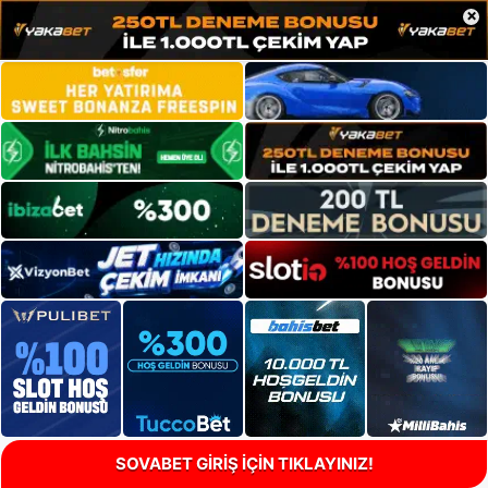
×
SOVABET GİRİŞ İÇİN TIKLAYINIZ!